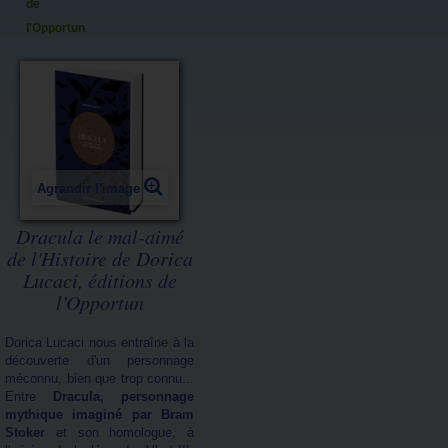
de
l'Opportun
Agrandir l'image
Dracula le mal-aimé
de l'Histoire de Dorica
Lucaci, éditions de
l'Opportun
Dorica Lucaci nous entraîne à la
découverte d'un personnage
méconnu, bien que trop connu...
Entre
Dracula, personnage
mythique imaginé par Bram
Stoker
et son homologue, à