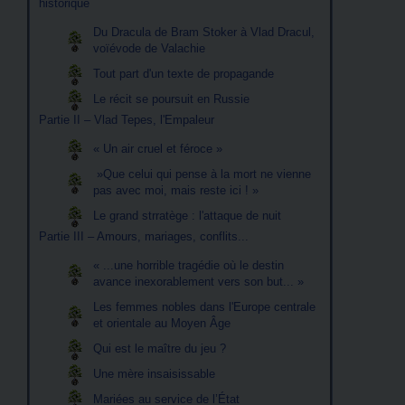
historique
Du Dracula de Bram Stoker à Vlad Dracul,
voïévode de Valachie
Tout part d'un texte de propagande
Le récit se poursuit en Russie
Partie II – Vlad Tepes, l'Empaleur
« Un air cruel et féroce »
»Que celui qui pense à la mort ne vienne
pas avec moi, mais reste ici ! »
Le grand strratège : l'attaque de nuit
Partie III – Amours, mariages, conflits...
« ...une horrible tragédie où le destin
avance inexorablement vers son but... »
Les femmes nobles dans l'Europe centrale
et orientale au Moyen Âge
Qui est le maître du jeu ?
Une mère insaisissable
Mariées au service de l’État