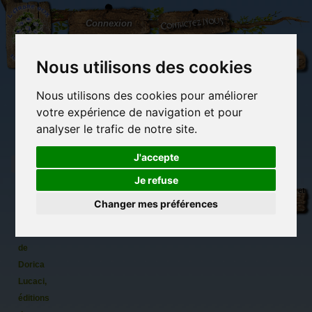
L'Arbre
Contactez-nous
Connexion
aux
100.000
Rêves
Nous utilisons des cookies
Nous utilisons des cookies pour améliorer
(vide)
votre expérience de navigation et pour
analyser le trafic de notre site.
J'accepte
Je refuse
Dracula
Librairie des
Carterie
Activités
Objets déco et
le mal-
imaginaires
papeterie
manuelles,
cadeaux
Changer mes préférences
originale
détente et jeux
originaux
Du côté du
aimé de
blog...
l'Histoire
de
Dorica
Lucaci,
éditions