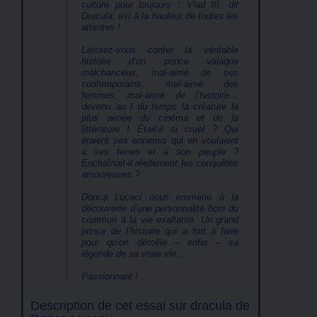
culture pour toujours : Vlad III, dit
Dracula, est à la hauteur de toutes les
attentes !
Laissez-vous conter la véritable
histoire d’un prince valaque
malchanceux, mal-aimé de ses
contemporains, mal-aimé des
femmes, mal-aimé de l’histoire…
devenu au l du temps la créature la
plus aimée du cinéma et de la
littérature ! Était-il si cruel ? Qui
étaient ses ennemis qui en voulaient
à ses terres et à son peuple ?
Enchaînait-il réellement les conquêtes
amoureuses ?
Dorica Lucaci nous emmène à la
découverte d’une personnalité hors du
commun à la vie exaltante. Un grand
prince de l’histoire qui a fort à faire
pour qu’on démêle – enfin – sa
légende de sa vraie vie…
Passionnant !
Description de cet essai sur dracula de