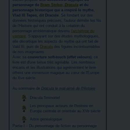
personnage de
Bram Stoker,
Dracula
et du
personnage historique qui a inspiré le mythe,
Vlad III Tepes, dit Dracule
. Se fondant sur des
données historiques précises, l'auteur démêle les fils
de l'Histoire qui ont conduit à la création du
personnage emblématique devenu
l'archétype du
vampire
. S'appuyant sur des études mythologiques,
elle décortique les aspects du mythe qui ont fait de
Vald III, puis de
Dracula
des figures incontournables
de nos imaginaires.
Avec sa
couverture soft-touch (effet velours)
, ce
livre est d'une tenue très agréable. Les nombreux
encarts et les illustrations qui agrémentent le livre
offrent une immersion magique au cœur de l'Europe
du Xve siècle.
Au sommaire de
Dracula le mal-aimé de l'Histoire
:
Dracula l'immortel
Les principaux acteurs de l'histoire en
Europe centrale et orientale au XVe siècle
Arbre généalogique
Partie I – Du personnage de fiction au personnage