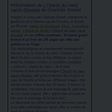
Présentation de
L'Oracle du cœur
sacré d'Avalon
de Charlotte Granet
Imaginé et conçu par Charlotte Granet, thérapeute et
gardienne de la flamme sacrée d'Avalon, et illustré
par Brucero,
pèlerin de l'imaginaire
(
Druiz, la prophétie
perdue
,
L'Oracle du druide
),
L'Oracle du cœur sacré
d'Avalon
est
un coffret contenant : 36 lames grand
format et un livre de 176 pages qui offre une
guidance au tirage.
Cet oracle propose un cheminement initiatique afin
d'avancer sur le chemin du cœur. Charlotte Granet
décrit Avalon comme un lieu éthérique, un portail
entre les mondes visibles et invisibles considéré
comme le « chakra du cœur » de la terre.
A travers le livre qui accompagne
L'Oracle du cœur
sacré d'Avalon
, elle guide le lecteur dès la prise en
main de l'oracle et l'initie aux différents tirages. Elle
aborde ensuite chacune des 36 lames, à travers sa
symbolique, son sens et son message et, petit plus
de cet oracle original, elle y adjoint des conseils en
lien avec le message de la lame tirée.
La dimension du coffret permet de l'emmener partout
et la taille confortable des lames offre un confort de
prise en main et de tirage.