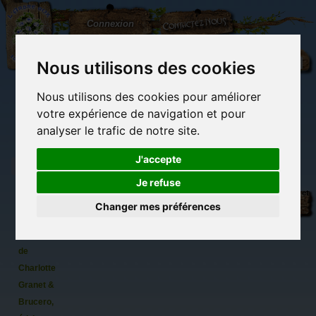
L'Arbre
Contactez-nous
Connexion
aux
100.000
Rêves
Nous utilisons des cookies
Nous utilisons des cookies pour améliorer
(vide)
votre expérience de navigation et pour
analyser le trafic de notre site.
J'accepte
Je refuse
L'Oracle
Librairie des
Carterie
Activités
Objets déco et
du cœur
imaginaires
papeterie
manuelles,
cadeaux
Changer mes préférences
originale
détente et jeux
originaux
Du côté du
sacré
blog...
d'Avalon
de
Charlotte
Granet &
Brucero,