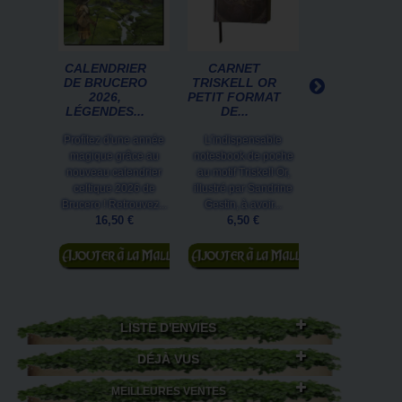
CALENDRIER
CARNET
L'ORACLE DE
DE BRUCERO
TRISKELL OR
RUNES, ART
2026,
PETIT FORMAT
DIVINATOIR
LÉGENDES...
DE...
DES...
Profitez d'une année
L'indispensable
Initiez-vous aux
magique grâce au
notesbook de poche
divinatoires vik
nouveau calendrier
au motif Triskell Or,
grâce à L'oracle
celtique 2026 de
illustré par Sandrine
runes de Céli
Brucero ! Retrouvez...
Gestin, à avoir...
Guillaume. Ce.
16,50 €
6,50 €
19,50 €
Ajouter au
Ajouter au
Ajouter au
panier
panier
panier
LISTE D'ENVIES
DÉJÀ VUS
MEILLEURES VENTES