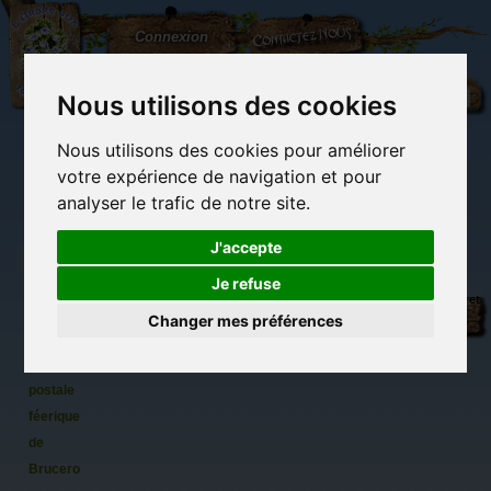
L'Arbre
Contactez-nous
Connexion
aux
100.000
Rêves
Nous utilisons des cookies
Nous utilisons des cookies pour améliorer
(vide)
votre expérience de navigation et pour
analyser le trafic de notre site.
J'accepte
Je refuse
Fée à la
Librairie des
Carterie
Activités
Objets déco et
rivière
imaginaires
papeterie
manuelles,
cadeaux
Changer mes préférences
originale
détente et jeux
originaux
Du côté du
d'Or...,
blog...
carte
postale
féerique
de
Brucero