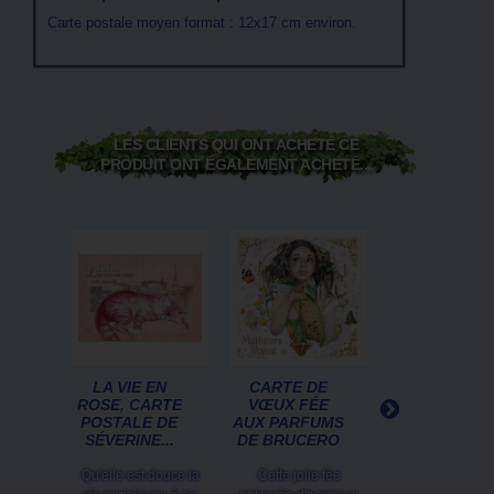
Carte postale moyen format : 12x17 cm environ.
LES CLIENTS QUI ONT ACHETÉ CE
PRODUIT ONT ÉGALEMENT ACHETÉ...
LA VIE EN
CARTE DE
LE TRÔNE D
ROSE, CARTE
VŒUX FÉE
MERLIN,
POSTALE DE
AUX PARFUMS
CARTE
SÉVERINE...
DE BRUCERO
POSTALE
FÉERIQUE...
Qu'elle est douce la
Cette jolie fée
Cette carte pos