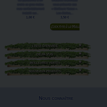
vie parisienne à en
entourée d'animaux
moyen format
croire ce gros matou
vous présente ses
Brucero représ
rose confortablement
« Meilleurs Voeux ».
l'enchanteur Me
installé sur...
Les étoiles,...
assis sur son trôn
1,00 €
3,50 €
1,50 €
Ajouter au
Ajouter au
panier
panier
LISTE D'ENVIES
DÉJÀ VUS
MEILLEURES VENTES
NOUVEAUX PRODUITS
Nous connaître