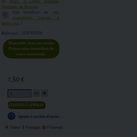
lot
Druiz
, 6 cartes postales
féeriques de Brucero
Elle bénéficie de nos
expéditions suivies à
petits prix
.?
Référence :
204PR6208
Disponible dans nos stocks.
Préparation immédiate de
votre commande.
1,50 €
Ajouter au panier
Ajouter à ma liste d'envies
Tweet
Partager
Pinterest