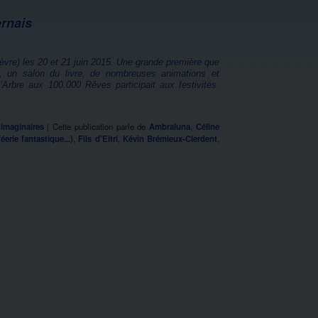
ernais
ièvre) les 20 et 21 juin 2015. Une grande première que
l, un salon du livre, de nombreuses animations et
Arbre aux 100.000 Rêves participait aux festivités.
 imaginaires
|
Cette publication parle de
Ambraluna
,
Céline
éerie fantastique...)
,
Fils d'Eitri
,
Kévin Brémieux-Clerdent
,