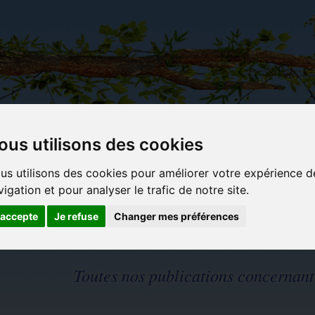
ous utilisons des cookies
Carterie
Activités
Objets déco et
Du c
us utilisons des cookies pour améliorer votre expérience d
papeterie
manuelles,
cadeaux
bl
originale
détente et
originaux
vigation et pour analyser le trafic de notre site.
jeux
'accepte
Je refuse
Changer mes préférences
Toutes nos publications concernant