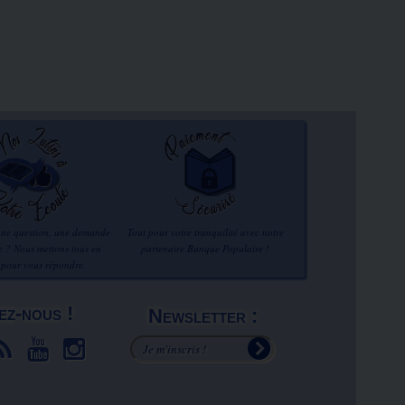
une question, une demande
Tout pour votre tranquilité avec notre
re ? Nous mettons tous en
partenaire Banque Populaire !
 pour vous répondre.
ez-nous !
Newsletter :