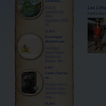
Séverine...
Les Litha
Avec le
calendrier des
Publié le
23 jui
chats
légendaires 2026
de...
13,50 €
Enveloppe
illustrée par...
Enveloppe
moyen format
illustrée par
Brucero. Elle...
0,50 €
Celtic Faeries
de...
Plongez dans la
féerie de Jean-
Baptiste Monge
avec...
55,00 €