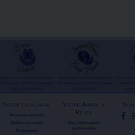
Confiez-nous vos cadeaux ! Livraison
Livraison sur votre lieu de travail, chez
Un conseil, 
de vos articles emballés et accompagné
des amis ou sur votre lieu de vacances.
particuliè
d'une carte manuscrite.
Tout est possible !
oeuvre
Notre catalogue
Votre Arbre à
Suiv
Rêves
Nouveaux produits
Meilleures ventes
Mes informations
personnelles
Promotions