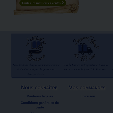
Toutes les meilleures ventes
Nous traitons chaque commande comme
Pour la France métropolitaine. Suivi de
si elle était unique. 14 jours pour
votre commande jusqu'à la livraison.
changer d'avis !
Nous connaître
Vos commandes
Mentions légales
Livraison
Conditions générales de
vente