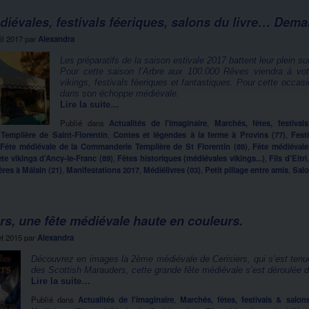
diévales, festivals féeriques, salons du livre… Dem
il 2017
par
Alexandra
Les préparatifs de la saison estivale 2017 battent leur plein 
Pour cette saison l’Arbre aux 100.000 Rêves viendra à votr
vikings, festivals féeriques et fantastiques. Pour cette occa
dans son échoppe médiévale.
Lire la suite…
Publié dans
Actualités de l'imaginaire
,
Marchés, fêtes, festiva
emplière de Saint-Florentin
,
Contes et légendes à la ferme à Provins (77)
,
Fest
,
Fête médiévale de la Commanderie Templière de St Florentin (89)
,
Fête médiévale
te vikings d’Ancy-le-Franc (89)
,
Fêtes historiques (médiévales vikings...)
,
Fils d'Eitri
ères à Mâlain (21)
,
Manifestations 2017
,
Médiélivres (03)
,
Petit pillage entre amis
,
Salo
rs, une fête médiévale haute en couleurs.
let 2015
par
Alexandra
Découvrez en images la 2ème médiévale de Cerisiers, qui s’est tenu
des Scottish Marauders, cette grande fête médiévale s’est déroulée 
Lire la suite…
Publié dans
Actualités de l'imaginaire
,
Marchés, fêtes, festivals & salon