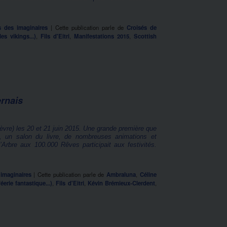
s des imaginaires
|
Cette publication parle de
Croisés de
es vikings...)
,
Fils d'Eitri
,
Manifestations 2015
,
Scottish
ernais
ièvre) les 20 et 21 juin 2015. Une grande première que
l, un salon du livre, de nombreuses animations et
Arbre aux 100.000 Rêves participait aux festivités.
 imaginaires
|
Cette publication parle de
Ambraluna
,
Céline
éerie fantastique...)
,
Fils d'Eitri
,
Kévin Brémieux-Clerdent
,