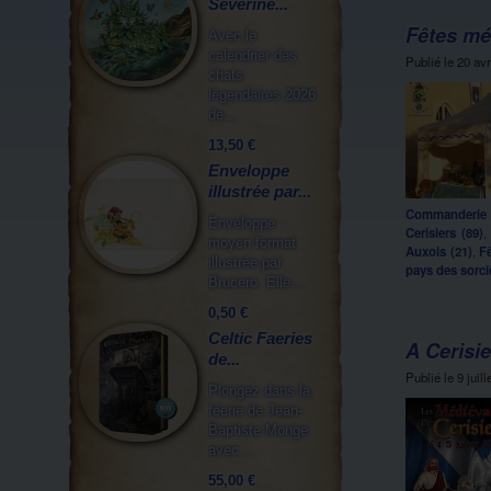
Séverine...
Fêtes mé
Avec le
calendrier des
Publié le
20 avr
chats
légendaires 2026
de...
13,50 €
Enveloppe
illustrée par...
Commanderie T
Enveloppe
Cerisiers (89)
moyen format
Auxois (21)
,
Fê
illustrée par
pays des sorci
Brucero. Elle...
0,50 €
Celtic Faeries
A Cerisie
de...
Publié le
9 juil
Plongez dans la
féerie de Jean-
Baptiste Monge
avec...
55,00 €