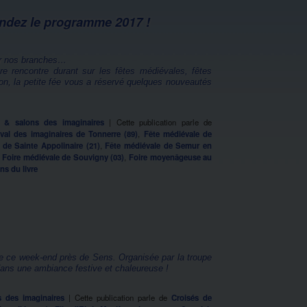
andez le programme 2017 !
sur nos branches…
e rencontre durant sur les fêtes médiévales, fêtes
sion, la petite fée vous a réservé quelques nouveautés
ls & salons des imaginaires
|
Cette publication parle de
ival des imaginaires de Tonnerre (89)
,
Fête médiévale de
 de Sainte Appolinaire (21)
,
Fête médiévale de Semur en
,
Foire médiévale de Souvigny (03)
,
Foire moyenâgeuse au
ns du livre
e ce week-end près de Sens. Organisée par la troupe
dans une ambiance festive et chaleureuse !
s des imaginaires
|
Cette publication parle de
Croisés de