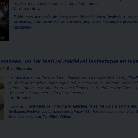
médiévale organisée par les Scottish Marauders.
Lire la suite…
Publié dans
Actualités de l'imaginaire
,
Marchés, fêtes, festivals & salon
Mediolano
,
Fête médiévale de Cerisiers (89)
,
Fêtes historiques (médiéval
Marauders
niennes, un 1er festival médiéval fantastique en niv
n 2015
par
Alexandra
La 1ère édition du Festival Les Lithaniennes s’est déroulé à Varzy (58-N
ce festival médiéval fantastique qui a accueilli un marché médiéva
démonstrations aux abords et dans l’enceinte du château de Varzy. L’
Découvrez les images de la fête médiévales.
Lire la suite…
Publié dans
Actualités de l'imaginaire
,
Marchés, fêtes, festivals & salons des
Guillaume
,
Festival Les Lithaniennes à Varzy (58)
,
Festivals des imaginaires (f
Manifestations 2015
,
Tan Elleil
,
Vidéos