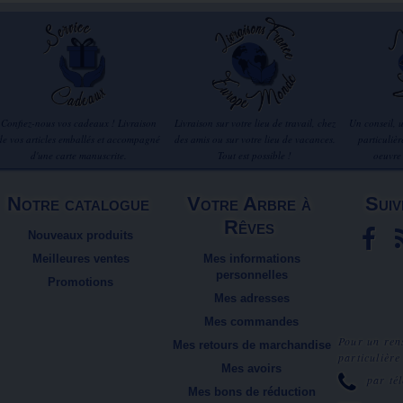
Confiez-nous vos cadeaux ! Livraison
Livraison sur votre lieu de travail, chez
Un conseil, 
de vos articles emballés et accompagné
des amis ou sur votre lieu de vacances.
particuliè
d'une carte manuscrite.
Tout est possible !
oeuvre
Notre catalogue
Votre Arbre à
Suiv
Rêves
Nouveaux produits
Meilleures ventes
Mes informations
personnelles
Promotions
Mes adresses
Mes commandes
Pour un ren
Mes retours de marchandise
particulière
Mes avoirs
par té
Mes bons de réduction