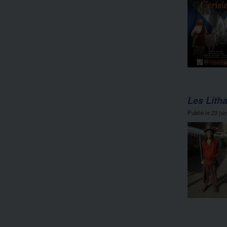
Les Litha
Publié le
23 jui