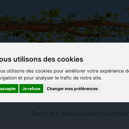
ous utilisons des cookies
Carterie
Activités
Objets déco et
Du c
us utilisons des cookies pour améliorer votre expérience d
papeterie
manuelles,
cadeaux
bl
originale
détente et
originaux
vigation et pour analyser le trafic de notre site.
jeux
'accepte
Je refuse
Changer mes préférences
Toutes nos publications concernant