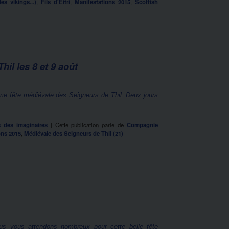
es vikings...)
,
Fils d'Eitri
,
Manifestations 2015
,
Scottish
il les 8 et 9 août
ème fête médiévale des Seigneurs de Thil. Deux jours
s des imaginaires
|
Cette publication parle de
Compagnie
ons 2015
,
Médiévale des Seigneurs de Thil (21)
nous vous attendons nombreux pour cette belle fête