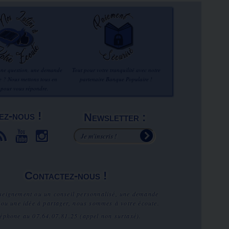
une question, une demande
Tout pour votre tranquilité avec notre
re ? Nous mettons tous en
partenaire Banque Populaire !
 pour vous répondre.
ez-nous !
Newsletter :
Contactez-nous !
seignement ou un conseil personnalisé, une demande
 ou une idée à partager, nous sommes à votre écoute.
léphone au
07.64.07.81.25
(appel non surtaxé).