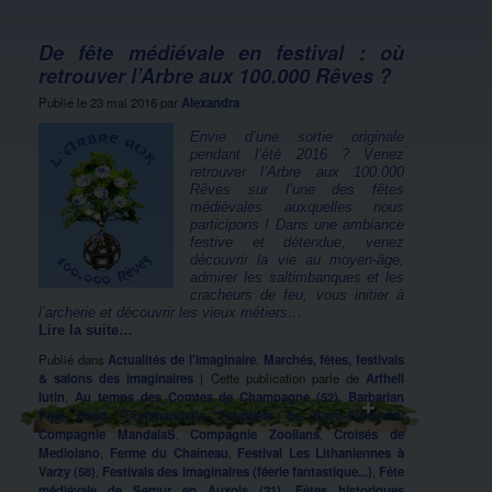
De fête médiévale en festival : où
retrouver l’Arbre aux 100.000 Rêves ?
Publié le
23 mai 2016
par
Alexandra
Envie d’une sortie originale
pendant l’été 2016 ? Venez
retrouver l’Arbre aux 100.000
Rêves sur l’une des fêtes
médiévales auxquelles nous
participons ! Dans une ambiance
festive et détendue, venez
découvrir la vie au moyen-âge,
admirer les saltimbanques et les
cracheurs de feu, vous initier à
l’archerie et découvrir les vieux métiers…
Lire la suite…
Publié dans
Actualités de l'imaginaire
,
Marchés, fêtes, festivals
& salons des imaginaires
|
Cette publication parle de
Arfhell
lutin
,
Au temps des Comtes de Champagne (52)
,
Barbarian
Pipe Band
,
Commanderie Templière de Saint-Florentin
,
Compagnie MandalaS
,
Compagnie Zoolians
,
Croisés de
Mediolano
,
Ferme du Chaîneau
,
Festival Les Lithaniennes à
Varzy (58)
,
Festivals des imaginaires (féerie fantastique...)
,
Fête
médiévale de Semur en Auxois (21)
,
Fêtes historiques