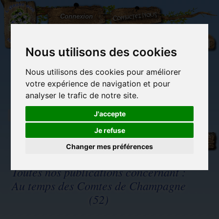
L'Arbre
Contactez-nous
Connexion
aux
100.000
Rêves
Nous utilisons des cookies
Nous utilisons des cookies pour améliorer
(vide)
votre expérience de navigation et pour
analyser le trafic de notre site.
J'accepte
Je refuse
Librairie des
Carterie
Activités
Objets déco et
imaginaires
papeterie
manuelles,
cadeaux
originale
détente et jeux
originaux
Changer mes préférences
Du côté du
blog...
Toutes nos publications concernant :
Au temps des Comtes de Champagne
(52)