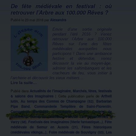
De fête médiévale en festival : où
retrouver l’Arbre aux 100.000 Rêves ?
Publié le
23 mai 2016
par
Alexandra
Envie d’une sortie originale
pendant l’été 2016 ? Venez
retrouver l’Arbre aux 100.000
Rêves sur l’une des fêtes
médiévales auxquelles nous
participons ! Dans une ambiance
festive et détendue, venez
découvrir la vie au moyen-âge,
admirer les saltimbanques et les
cracheurs de feu, vous initier à
l’archerie et découvrir les vieux métiers…
Lire la suite…
Publié dans
Actualités de l'imaginaire
,
Marchés, fêtes, festivals
& salons des imaginaires
|
Cette publication parle de
Arfhell
lutin
,
Au temps des Comtes de Champagne (52)
,
Barbarian
Pipe Band
,
Commanderie Templière de Saint-Florentin
,
Compagnie MandalaS
,
Compagnie Zoolians
,
Croisés de
Mediolano
,
Ferme du Chaîneau
,
Festival Les Lithaniennes à
Varzy (58)
,
Festivals des imaginaires (féerie fantastique...)
,
Fête
médiévale de Semur en Auxois (21)
,
Fêtes historiques
(médiévales vikings...)
,
Foire médiévale de Souvigny (03)
,
Les