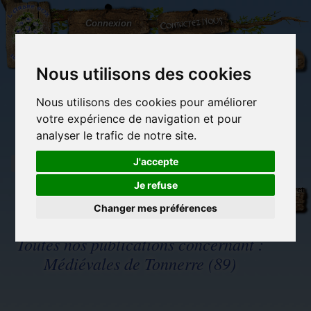
L'Arbre
Contactez-nous
Connexion
aux
100.000
Rêves
Nous utilisons des cookies
Nous utilisons des cookies pour améliorer
(vide)
votre expérience de navigation et pour
analyser le trafic de notre site.
J'accepte
Je refuse
Librairie des
Carterie
Activités
Objets déco et
imaginaires
papeterie
manuelles,
cadeaux
originale
détente et jeux
originaux
Changer mes préférences
Du côté du
blog...
Toutes nos publications concernant :
Médiévales de Tonnerre (89)