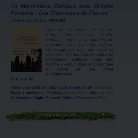
Le Merveilleux Celtique avec Brigitte
Fontaine : Les Charmeurs de Pierres
Publié le
6 juin 2012
par
Alexandra
Avec les Charmeurs de Pierres,
roman merveilleux de Brigitte
Fontaine, partez à la rencontre du
chevalier Ivor et de la fée Bedjaïa.
Un voyage aux pays des Celtes et
des fées, loin des sentiers battus du
Merveilleux Celtique, pour une
histoire d’Amour toute en profondeur
et servie par une plume
enchanteresse.
Lire la suite…
Publié dans
Celtisme
,
Chroniques & lectures de l'imaginaire
,
Féerie & merveilleux
,
Téléchargements
|
Cette publication parle
de
Banshees
,
Brigitte Fontaine
,
Éditions Flammarion
,
Fées
MEILLEURES VENTES