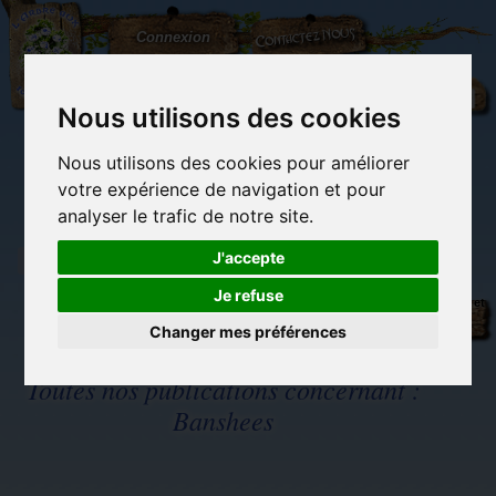
L'Arbre
Contactez-nous
Connexion
aux
100.000
Rêves
Nous utilisons des cookies
Nous utilisons des cookies pour améliorer
(vide)
votre expérience de navigation et pour
analyser le trafic de notre site.
J'accepte
Je refuse
Librairie des
Carterie
Activités
Objets déco et
imaginaires
papeterie
manuelles,
cadeaux
originale
détente et jeux
originaux
Changer mes préférences
Du côté du
blog...
Toutes nos publications concernant :
Banshees