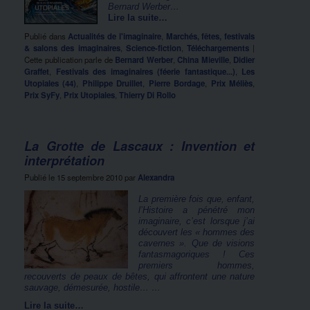
Bernard Werber…
Lire la suite…
Publié dans
Actualités de l'imaginaire
,
Marchés, fêtes, festivals
& salons des imaginaires
,
Science-fiction
,
Téléchargements
|
Cette publication parle de
Bernard Werber
,
China Mieville
,
Didier
Graffet
,
Festivals des imaginaires (féerie fantastique...)
,
Les
Utopiales (44)
,
Philippe Druillet
,
Pierre Bordage
,
Prix Méliès
,
Prix SyFy
,
Prix Utopiales
,
Thierry Di Rollo
La Grotte de Lascaux : Invention et
interprétation
Publié le
15 septembre 2010
par
Alexandra
La première fois que, enfant,
l’Histoire a pénétré mon
imaginaire, c’est lorsque j’ai
découvert les « hommes des
cavernes ». Que de visions
fantasmagoriques ! Ces
premiers hommes,
recouverts de peaux de bêtes, qui affrontent une nature
sauvage, démesurée, hostile… …
Lire la suite…