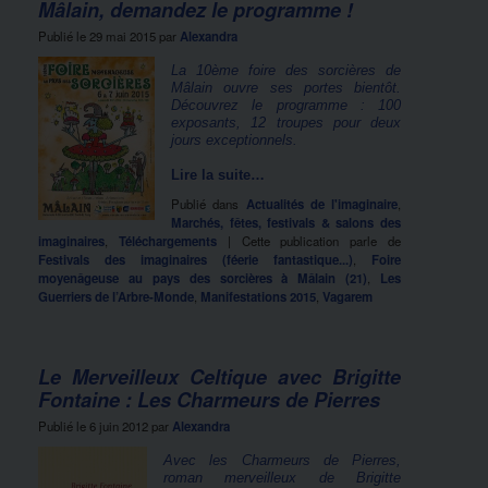
Mâlain, demandez le programme !
Publié le
29 mai 2015
par
Alexandra
La 10ème foire des sorcières de
Mâlain ouvre ses portes bientôt.
Découvrez le programme : 100
exposants, 12 troupes pour deux
jours exceptionnels.
Lire la suite…
Publié dans
Actualités de l'imaginaire
,
Marchés, fêtes, festivals & salons des
imaginaires
,
Téléchargements
|
Cette publication parle de
Festivals des imaginaires (féerie fantastique...)
,
Foire
moyenâgeuse au pays des sorcières à Mâlain (21)
,
Les
Guerriers de l’Arbre-Monde
,
Manifestations 2015
,
Vagarem
Le Merveilleux Celtique avec Brigitte
Fontaine : Les Charmeurs de Pierres
Publié le
6 juin 2012
par
Alexandra
Avec les Charmeurs de Pierres,
roman merveilleux de Brigitte