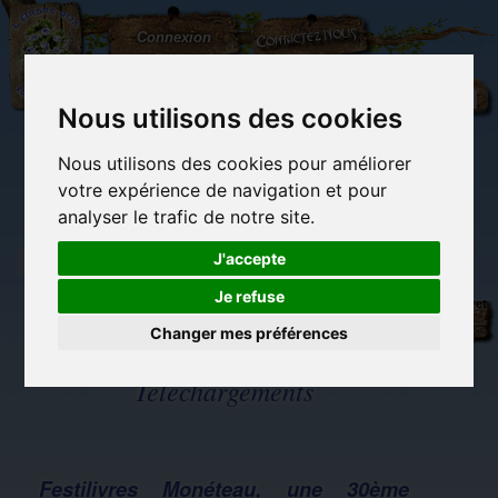
L'Arbre
Contactez-nous
Connexion
aux
100.000
Rêves
Nous utilisons des cookies
Nous utilisons des cookies pour améliorer
(vide)
votre expérience de navigation et pour
analyser le trafic de notre site.
J'accepte
Je refuse
Librairie des
Carterie
Activités
Objets déco et
imaginaires
papeterie
manuelles,
cadeaux
originale
détente et jeux
originaux
Changer mes préférences
Du côté du
blog...
Téléchargements
Festilivres Monéteau, une 30ème