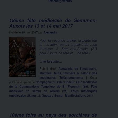
Téléchargements
18ème fête médiévale de Semur-en-
Auxois les 13 et 14 mai 2017
Publié le
10 mai 2017
par
Alexandra
Pour la seconde année, la petite fée
et ses lutins auront le plaisir de vous
retrouver à Semur-en-Auxois (21)
pour 2 jours de fête et… de fête !
Lire la suite…
Publié dans
Actualités de l'imaginaire
,
Marchés, fêtes, festivals & salons des
imaginaires
,
Téléchargements
|
Cette
publication parle de
Compagnie du Clair Obscur
,
Fête médiévale
de la Commanderie Templière de St Florentin (89)
,
Fête
médiévale de Semur en Auxois (21)
,
Fêtes historiques
(médiévales vikings...)
,
Gueux d'Semur
,
Manifestations 2017
10ème foire au pays des sorcières de