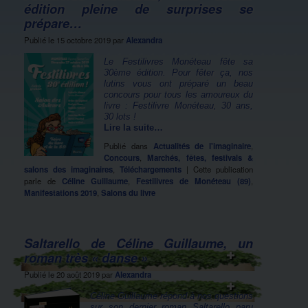
édition pleine de surprises se
prépare…
Publié le
15 octobre 2019
par
Alexandra
Le Festilivres Monéteau fête sa
30ème édition. Pour fêter ça, nos
lutins vous ont préparé un beau
concours pour tous les amoureux du
livre : Festilivre Monéteau, 30 ans,
30 lots !
Lire la suite…
Publié dans
Actualités de l'imaginaire
,
Concours
,
Marchés, fêtes, festivals &
salons des imaginaires
,
Téléchargements
|
Cette publication
parle de
Céline Guillaume
,
Festilivres de Monéteau (89)
,
Manifestations 2019
,
Salons du livre
Saltarello de Céline Guillaume, un
roman très « danse »
Publié le
20 août 2019
par
Alexandra
Céline Guillaume répond à nos questions
sur son dernier roman Saltarello paru