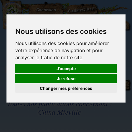
L'Arbre
Contactez-nous
Connexion
aux
100.000
Rêves
Nous utilisons des cookies
Nous utilisons des cookies pour améliorer
(vide)
votre expérience de navigation et pour
analyser le trafic de notre site.
J'accepte
Je refuse
Librairie des
Carterie
Activités
Objets déco et
imaginaires
papeterie
manuelles,
cadeaux
originale
détente et jeux
originaux
Changer mes préférences
Du côté du
blog...
Toutes nos publications concernant :
China Mieville