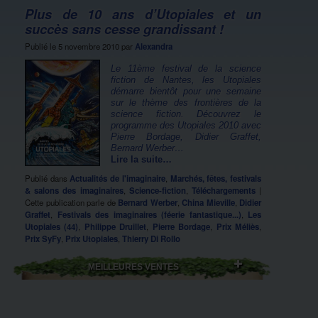
Plus de 10 ans d’Utopiales et un
succès sans cesse grandissant !
Publié le
5 novembre 2010
par
Alexandra
Le 11ème festival de la science
fiction de Nantes, les Utopiales
démarre bientôt pour une semaine
sur le thème des frontières de la
science fiction. Découvrez le
programme des Utopiales 2010 avec
Pierre Bordage, Didier Graffet,
Bernard Werber…
Lire la suite…
Publié dans
Actualités de l'imaginaire
,
Marchés, fêtes, festivals
& salons des imaginaires
,
Science-fiction
,
Téléchargements
|
Cette publication parle de
Bernard Werber
,
China Mieville
,
Didier
Graffet
,
Festivals des imaginaires (féerie fantastique...)
,
Les
Utopiales (44)
,
Philippe Druillet
,
Pierre Bordage
,
Prix Méliès
,
Prix SyFy
,
Prix Utopiales
,
Thierry Di Rollo
MEILLEURES VENTES