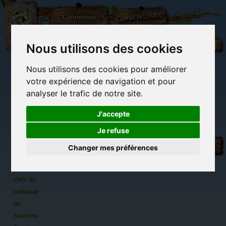
L'Arbre
Contactez-nous
Connexion
aux
100.000
Rêves
Nous utilisons des cookies
Nous utilisons des cookies pour améliorer
(vide)
votre expérience de navigation et pour
analyser le trafic de notre site.
J'accepte
Je refuse
Sous le
Librairie des
Carterie
Activités
Objets déco et
Signe
imaginaires
papeterie
manuelles,
cadeaux
Changer mes préférences
originale
détente et jeux
originaux
Du côté du
des Fées
blog...
ou les
clefs du
zodiaque
de
Sandrine