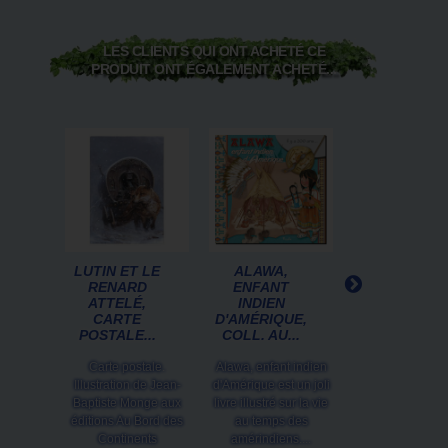
LES CLIENTS QUI ONT ACHETÉ CE
PRODUIT ONT ÉGALEMENT ACHETÉ...
LUTIN ET LE
ALAWA,
PETIT CARNE
RENARD
ENFANT
LICORNES D
ATTELÉ,
INDIEN
SANDRINE
CARTE
D'AMÉRIQUE,
GESTIN,...
POSTALE...
COLL. AU...
Si vous cherche
Carte postale.
Alawa, enfant indien
petit carnet pour
Illustration de Jean-
d'Amérique est un joli
noter, ce notes 
Baptiste Monge aux
livre illustré sur la vie
féerique de San
éditions Au Bord des
au temps des
Gestin est...
Continents
amérindiens....
6,50 €