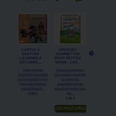
CARTES À
GROSSES
PETITES
GRATTER
GOMMETTES
HISTOIRES D
LICORNES À
POUR PETITES
FÉES
DÉCORER,...
MAINS : LES...
BRETONNE
DE...
Cette pochette
Grosses gommettes
Ces Petites hist
d'activités manuelles
pour petites mains est
de... fées breto
cartes à gratter sur le
un cahier de
est un recueil
thème des licornes
gommettes sur les
contes tradition
permet l'éveil à...
chevaliers conçu pour
dirigé par...
5,00 €
les...
5,00 €
5,00 €
Ajouter au
panier