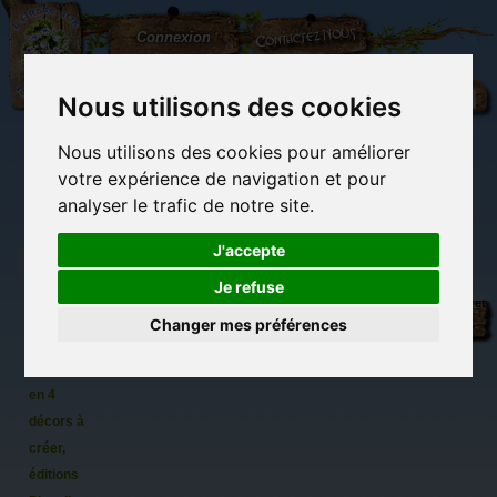
L'Arbre
Contactez-nous
Connexion
aux
100.000
Rêves
Nous utilisons des cookies
Nous utilisons des cookies pour améliorer
(vide)
votre expérience de navigation et pour
analyser le trafic de notre site.
J'accepte
Je refuse
Cartes à
Librairie des
Carterie
Activités
Objets déco et
gratter
imaginaires
papeterie
manuelles,
cadeaux
Changer mes préférences
originale
détente et jeux
originaux
Du côté du
La petite
blog...
sirène
en 4
décors à
créer,
éditions