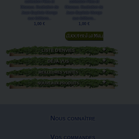
Affichette de 
collection Fées et
collection Fées et
collection Fées
Oiseaux. Illustration de
Oiseaux. Illustration de
Oiseaux. Illustrat
Jean-Baptiste Monge
Jean-Baptiste Monge
Jean-Baptiste 
aux éditions...
aux éditions...
aux éditions Au
1,00 €
1,00 €
3,50 €
Ajouter au
panier
LISTE D'ENVIES
DÉJÀ VUS
MEILLEURES VENTES
NOUVEAUX PRODUITS
Nous connaître
Vos commandes