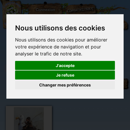
L'Arbre
Contactez-nous
Connexion
aux
100.000
Rêves
Nous utilisons des cookies
Nous utilisons des cookies pour améliorer
(vide)
votre expérience de navigation et pour
analyser le trafic de notre site.
J'accepte
Je refuse
Goéland
Librairie des
Carterie
Activités
Objets déco et
de Jean-
imaginaires
papeterie
manuelles,
cadeaux
Changer mes préférences
originale
détente et jeux
originaux
Du côté du
Baptiste
blog...
Monge