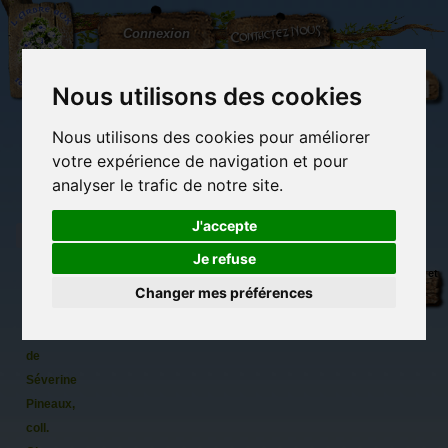
L'Arbre
Contactez-nous
Connexion
aux
100.000
Rêves
Nous utilisons des cookies
Nous utilisons des cookies pour améliorer
(vide)
votre expérience de navigation et pour
analyser le trafic de notre site.
J'accepte
Je refuse
Chapiculteur,
Librairie des
Carterie
Activités
Objets déco et
marque
imaginaires
papeterie
manuelles,
cadeaux
Changer mes préférences
originale
détente et jeux
originaux
Du côté du
pages
blog...
original
de
Séverine
Pineaux,
coll.