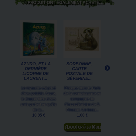
PRODUIT ONT ÉGALEMENT ACHETÉ...
AZURO, ET LA
SORBONNE,
CARTE
DERNIÈRE
CARTE
POSTALE D
LICORNE DE
POSTALE DE
CHAT DE
LAURENT...
SÉVERINE...
SÉVERINE
PINEAUX,...
Le royaume est privé
Plongez dans le Paris
Ce vieux chat 
d'eau potable. Azuro,
de la connaissance en
impose le respe
le dragon bleu et ses
compagnie du
c'est le Chavant
amis partent en quête
Chacadémicien de S.
plus instruit de
de la...
Pineaux. Ce beau...
portée 2018,.
10,95 €
1,00 €
1,00 €
Ajouter au
Ajouter au
panier
panier