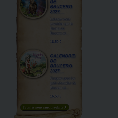
DE
BRUCERO
2027,...
Laissez-vous
envoûter par le
Druide de
Brucero et...
16,50 €
CALENDRIER
DE
BRUCERO
2027,...
Craquez pour Le
petit chevalier de
Brucero et...
16,50 €
Tous les nouveaux produits