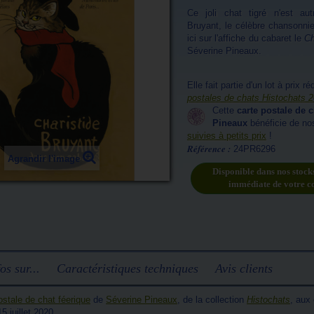
Ce joli chat tigré n'est aut
Bruyant, le célèbre chansonnier
ici sur l'affiche du cabaret le
Ch
Séverine Pineaux.
Elle fait partie d'un lot à prix ré
postales de chats Histochats 
Cette
carte postale de 
Pineaux
bénéficie de n
suivies à petits prix
!
Référence :
24PR6296
Agrandir l'image
Disponible dans nos stock
immédiate de votre 
os sur...
Caractéristiques techniques
Avis clients
ostale de chat féerique
de
Séverine Pineaux
, de la collection
Histochats
, aux
15 juillet 2020