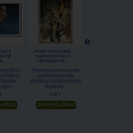
STALE
POUR TOUJOURS,
CARNET
ER DE
CARTE POSTALE
CHAVALENTIN DE
...
FÉERIQUE DE...
SÉVERINE PINEAUX
 est la 3ème
Pour toujours est une carte
Un carnet grand format à 
des Chats du
postale féerique tirée
aimanté, pour confier tou
 Séverine
d'Ysambre, La Femme Graine
secrets aux Chats...
 signe...
illustré par...
9,90 €
 €
1,00 €
 panier
Ajouter au panier