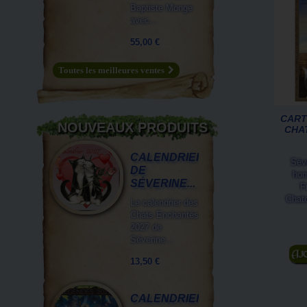
Baptiste Monge
avec...
55,00 €
Toutes les meilleures ventes
CART
NOUVEAUX PRODUITS
CHA
CALENDRIER
Sév
DE
hom
SÉVERINE...
F
Chato
Le calendrier des
Chats Enchantés
2027 de
Séverine...
A
13,50 €
CALENDRIER