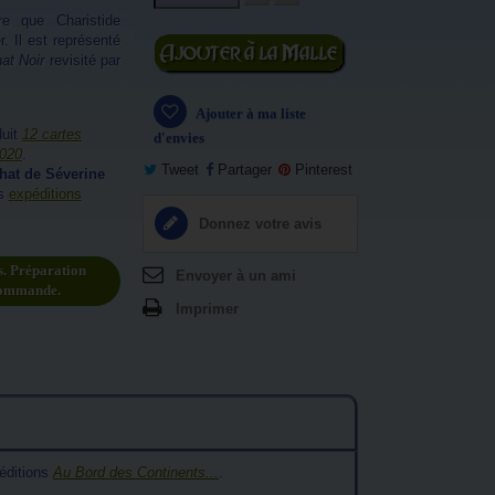
re que Charistide
. Il est représenté
Ajouter au
at Noir
revisité par
panier
Ajouter à ma liste
duit
12 cartes
d'envies
2020
.
Tweet
Partager
Pinterest
chat de Séverine
os
expéditions
Donnez votre avis
s. Préparation
Envoyer à un ami
commande.
Imprimer
 éditions
Au Bord des Continents...
.