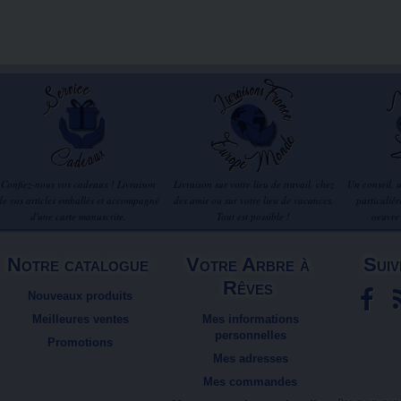
Confiez-nous vos cadeaux ! Livraison
Livraison sur votre lieu de travail, chez
Un conseil, 
de vos articles emballés et accompagné
des amis ou sur votre lieu de vacances.
particuliè
d'une carte manuscrite.
Tout est possible !
oeuvre
Notre catalogue
Votre Arbre à
Suiv
Rêves
Nouveaux produits
Meilleures ventes
Mes informations
personnelles
Promotions
Mes adresses
Mes commandes