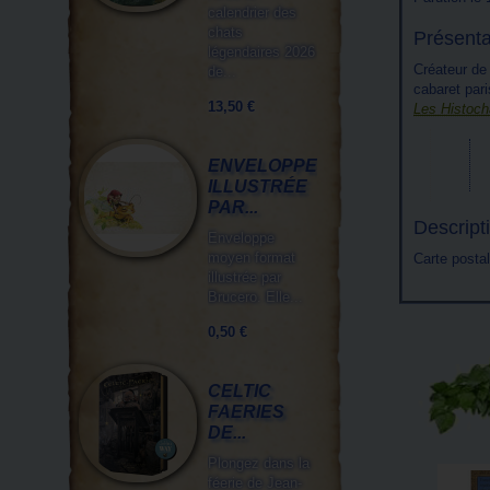
calendrier des
chats
Présenta
légendaires 2026
Créateur de 
de...
cabaret par
13,50 €
Les Histocha
ENVELOPPE
ILLUSTRÉE
PAR...
Descript
Enveloppe
moyen format
Carte posta
illustrée par
Brucero. Elle...
0,50 €
CELTIC
FAERIES
DE...
Plongez dans la
féerie de Jean-