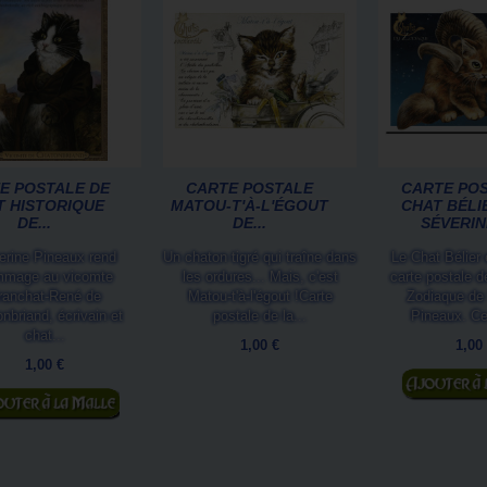
E POSTALE DE
CARTE POSTALE
CARTE PO
T HISTORIQUE
MATOU-T'À-L'ÉGOUT
CHAT BÉLI
DE...
DE...
SÉVERINE
erine Pineaux rend
Un chaton tigré qui traîne dans
Le Chat Bélier
mage au vicomte
les ordures... Mais, c'est
carte postale 
ranchat-René de
Matou-t'à-l'égout !Carte
Zodiaque de
nbriand, écrivain et
postale de la...
Pineaux. Ce
chat...
1,00 €
1,00
1,00 €
Ajouter au
jouter au panier