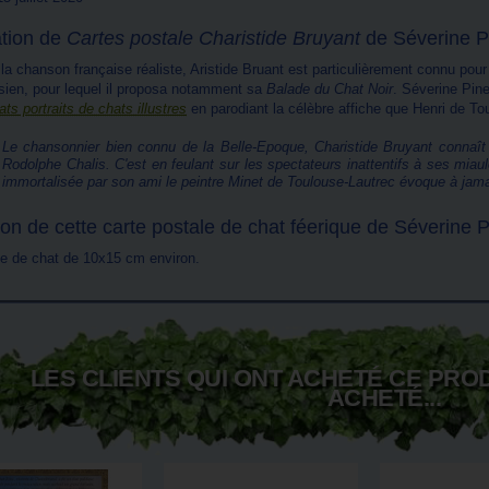
tion de
Cartes postale Charistide Bruyant
de Séverine P
la chanson française réaliste, Aristide Bruant est particulièrement connu pou
isien, pour lequel il proposa notamment sa
Balade du Chat Noir
. Séverine Pin
ts portraits de chats illustres
en parodiant la célèbre affiche que Henri de To
Le chansonnier bien connu de la Belle-Epoque, Charistide Bruyant connaît l
Rodolphe Chalis. C'est en feulant sur les spectateurs inattentifs à ses miau
immortalisée par son ami le peintre Minet de Toulouse-Lautrec évoque à jamais
ion de cette carte postale de chat féerique de Séverine 
le de chat de 10x15 cm environ.
LES CLIENTS QUI ONT ACHETÉ CE PRO
ACHETÉ...