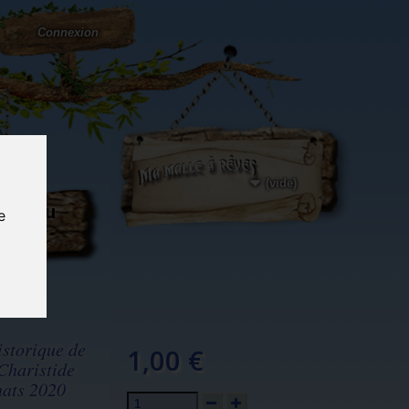
Connexion
(vide)
ôté du
e
og...
istorique de
1,00 €
Charistide
hats 2020