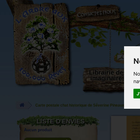
L'Arbre aux 100.000 Rêves
N
Librairie des
No
imaginaires
na
J
Carte postale chat historique de Séverine Pineaux, Charis
LISTE D'ENVIES
Aucun produit