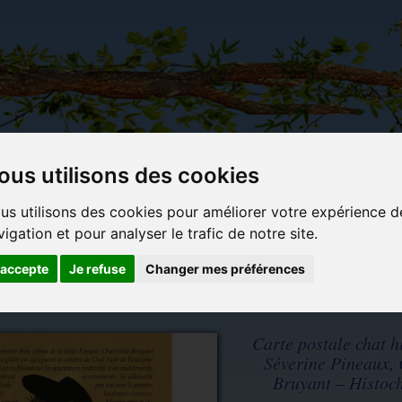
ous utilisons des cookies
Carterie
Activités
Objets déco et
Du c
us utilisons des cookies pour améliorer votre expérience d
papeterie
manuelles,
cadeaux
bl
vigation et pour analyser le trafic de notre site.
originale
détente et
originaux
jeux
'accepte
Je refuse
Changer mes préférences
tide Bruyant – Histochats 2020
Carte postale chat h
Séverine Pineaux, 
Bruyant – Histoc