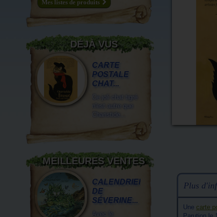
Mes listes de produits
DÉJÀ VUS
CARTE
POSTALE
CHAT...
Ce joli chat tigré
n'est autre que
Charistide...
MEILLEURES VENTES
CALENDRIER
Plus d'inf
DE
SÉVERINE...
Une
carte p
Avec le
Parution le 