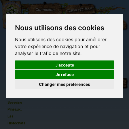
L'Arbre
Contactez-nous
Connexion
aux
100.000
Rêves
Nous utilisons des cookies
Nous utilisons des cookies pour améliorer
(vide)
votre expérience de navigation et pour
analyser le trafic de notre site.
J'accepte
Je refuse
7
Librairie des
Carterie
Activités
Objets déco et
marques
imaginaires
papeterie
manuelles,
cadeaux
Changer mes préférences
originale
détente et jeux
originaux
Du côté du
pages de
blog...
chats de
Séverine
Pineaux,
Les
Histochats