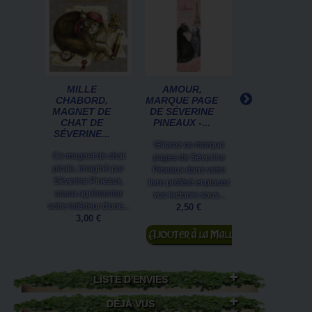
MILLE
AMOUR,
PETIT
CHABORD,
MARQUE PAGE
GRIMOIRE DE
MAGNET DE
DE SÉVERINE
CHATS
CHAT DE
PINEAUX -...
ENCHANTÉS :.
SÉVERINE...
Glissez ce marque
Un adorable pe
Ce magnet de chat
pages de Séverine
grimoire, à l
pirate, imaginé par
Pineaux dans votre
couverture
Séverine Pineaux,
livre préféré et placez
molletonnée, qui
saura agrémenter
vos lectures sous...
l'honneur les Art
votre intérieur d'une...
2,50 €
et...
3,00 €
9,95 €
Ajouter au
panier
Ajouter au
panier
LISTE D'ENVIES
DÉJÀ VUS