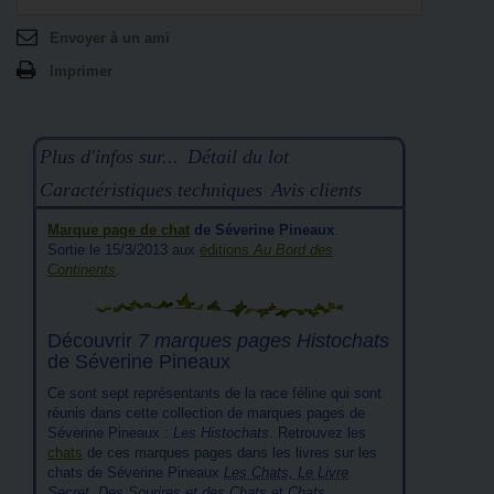
Envoyer à un ami
Imprimer
Plus d'infos sur...
Détail du lot
Caractéristiques techniques
Avis clients
Marque page de chat
de Séverine Pineaux
.
Sortie le 15/3/2013 aux
éditions
Au Bord des
Continents
.
Découvrir
7 marques pages Histochats
de Séverine Pineaux
Ce sont sept représentants de la race féline qui sont
réunis dans cette collection de marques pages de
Séverine Pineaux :
Les Histochats
. Retrouvez les
chats
de ces marques pages dans les livres sur les
chats de Séverine Pineaux
Les Chats, Le Livre
Secret
,
Des Sourires et des Chats
et
Chats