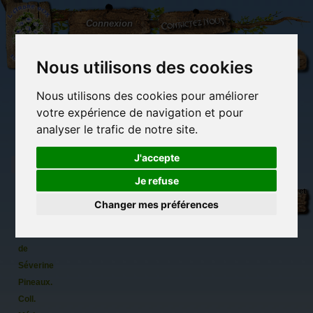
L'Arbre
Contactez-nous
Connexion
aux
100.000
Rêves
Nous utilisons des cookies
Nous utilisons des cookies pour améliorer
(vide)
votre expérience de navigation et pour
analyser le trafic de notre site.
J'accepte
Je refuse
Châtissier,
Librairie des
Carterie
Activités
Objets déco et
carte
imaginaires
papeterie
manuelles,
cadeaux
Changer mes préférences
originale
détente et jeux
originaux
Du côté du
postale
blog...
de chat
de
Séverine
Pineaux.
Coll.