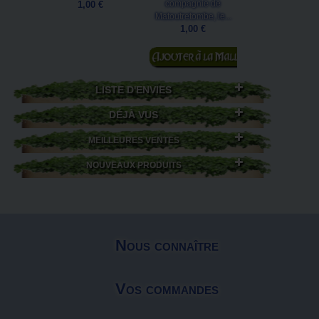
compagnie de
la...
1,00 €
1,00 €
Matoutretombe, le...
1,00 €
Ajouter au
Ajouter au
panier
panier
LISTE D'ENVIES
DÉJÀ VUS
MEILLEURES VENTES
NOUVEAUX PRODUITS
Nous connaître
Vos commandes