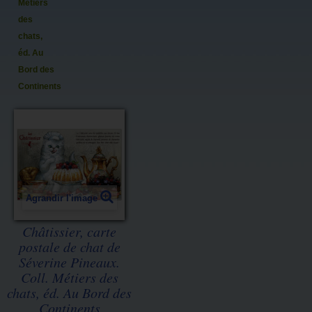
Métiers
des
chats,
éd. Au
Bord des
Continents
Agrandir l'image
Châtissier, carte
postale de chat de
Séverine Pineaux.
Coll. Métiers des
chats, éd. Au Bord des
Continents