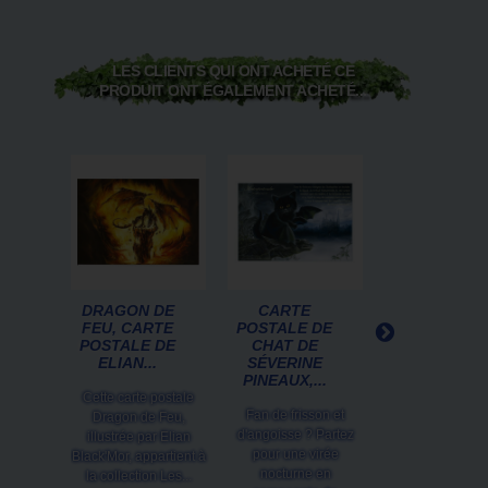
LES CLIENTS QUI ONT ACHETÉ CE
PRODUIT ONT ÉGALEMENT ACHETÉ...
DRAGON DE
CARTE
CARTE
FEU, CARTE
POSTALE DE
POSTALE
POSTALE DE
CHAT DE
"DRAGON DE
ELIAN...
SÉVERINE
MUIRDRIS"
PINEAUX,...
DE...
Cette carte postale
Fan de frisson et
Cette carte pos
Dragon de Feu,
d'angoisse ? Partez
Dragon des Muir
illustrée par Elian
pour une virée
illustrée par El
Black'Mor, appartient à
nocturne en
Black'Mor, appart
la collection Les...