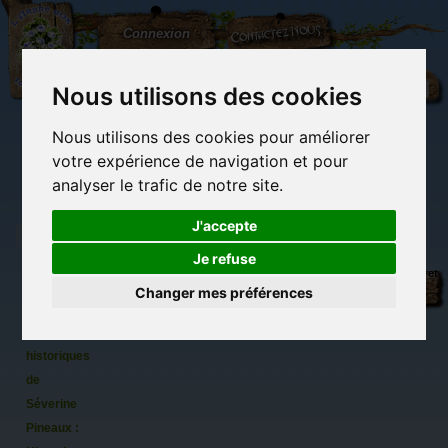
L'Arbre
Contactez-nous
Connexion
aux
100.000
Rêves
Nous utilisons des cookies
Nous utilisons des cookies pour améliorer
(vide)
votre expérience de navigation et pour
analyser le trafic de notre site.
J'accepte
Je refuse
12
Librairie des
Carterie
Activités
Objets déco et
cartes
imaginaires
papeterie
manuelles,
cadeaux
Changer mes préférences
originale
détente et jeux
originaux
Du côté du
postales
blog...
de chats
historiques
de
Séverine
Pineaux :