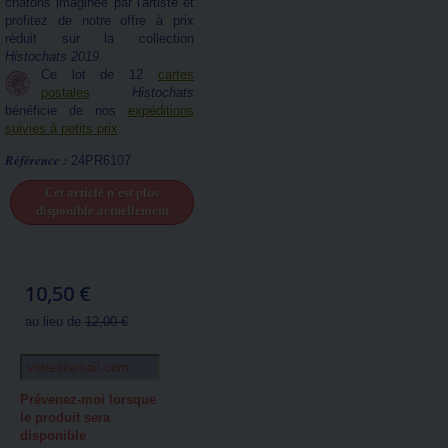
chatons imaginée par l'artiste et
profitez de notre offre à prix
réduit sur la collection
Histochats 2019
.
Ce lot de 12
cartes
postales
Histochats
bénéficie de nos
expéditions
suivies à petits prix
.
Référence :
24PR6107
Cet article n'est plus
disponible actuellement
10,50 €
au lieu de
12,00 €
Prévenez-moi lorsque
le produit sera
disponible