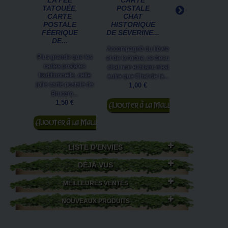
LA FÉE
CARTE
CARTE
TATOUÉE,
POSTALE
POSTALE
CARTE
CHAT
CHAT
POSTALE
HISTORIQUE
HISTORIQU
FÉERIQUE
DE SÉVERINE...
DE SÉVERINE.
DE...
Accompagné du lièvre
L'un des sep
Plus grande que les
et de la tortue, ce beau
archanges maj
cartes postales
chat noir et blanc n'est
qui symbolise 
traditionnelle, cette
autre que Chat de la...
victoire du Bien 
jolie carte postale de
1,00 €
le Mal. St patro
Brucero...
la...
Ajouter au
1,50 €
1,00 €
panier
Ajouter au
Ajouter au
panier
panier
LISTE D'ENVIES
DÉJÀ VUS
MEILLEURES VENTES
NOUVEAUX PRODUITS