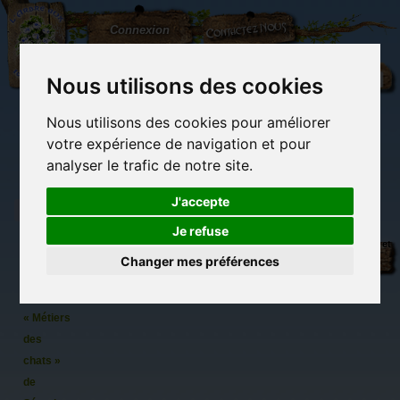
L'Arbre
Contactez-nous
Connexion
aux
100.000
Rêves
Nous utilisons des cookies
Nous utilisons des cookies pour améliorer
(vide)
votre expérience de navigation et pour
analyser le trafic de notre site.
J'accepte
Je refuse
12
Librairie des
Carterie
Activités
Objets déco et
cartes
imaginaires
papeterie
manuelles,
cadeaux
Changer mes préférences
originale
détente et jeux
originaux
Du côté du
postales
blog...
de chats
« Métiers
des
chats »
de