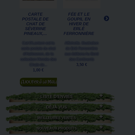
CARTE
FÉE ET LE
SORBONNE,
POSTALE DE
GOUPIL EN
MAGNET
CHAT DE
HIVER DE
POUR FRIG
SÉVERINE
ERLÉ
DE SÉVERINE.
PINEAUX,...
FERRONNIÈRE
Symbole de l
Cat O'Lantern est la
Affichette. Illustration
connaissance,
carte postale du chat
de Erlé Ferronnière
Sorbonne s'invit
d'Halloween, de la
aux éditions Au Bord
vous avec ce
collection l'Année des
des Continents
adorable magne
3,50 €
Chats de...
chat de...
1,00 €
2,50 €
Ajouter au
Ajouter au
panier
panier
LISTE D'ENVIES
DÉJÀ VUS
MEILLEURES VENTES
NOUVEAUX PRODUITS