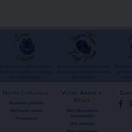
Confiez-nous vos cadeaux ! Livraison
Livraison sur votre lieu de travail, chez
Un conseil, 
de vos articles emballés et accompagné
des amis ou sur votre lieu de vacances.
particuliè
d'une carte manuscrite.
Tout est possible !
oeuvre
Notre catalogue
Votre Arbre à
Suiv
Rêves
Nouveaux produits
Meilleures ventes
Mes informations
personnelles
Promotions
Mes adresses
Mes commandes