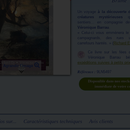
Brume
Un voyage
à la découverte d
créatures mystérieuses
qu
sentiers... en compagnie 
Véronique Barrau
.
« Celui-ci vous emmènera le 
campagnards, des rues u
carrefours hantés. » (
Richard E
Ce livre sur les fées
Véronique Barrau b
expéditions suivies à petits pri
Agrandir l'image
Référence :
9LN5497
Disponible dans nos stock
immédiate de votre 
os sur...
Caractéristiques techniques
Avis clients