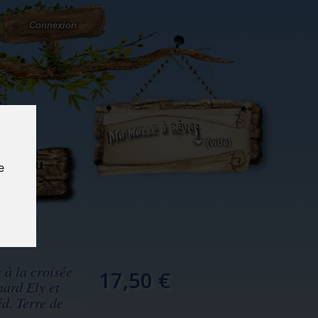
Connexion
(vide)
ôté du
e
og...
s à la croisée
17,50 €
hard Ely et
d. Terre de