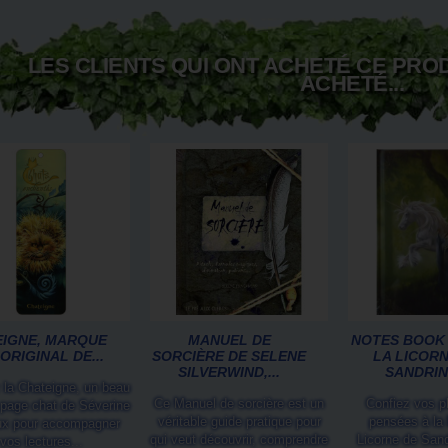
LES CLIENTS QUI ONT ACHETÉ CE PRO
ACHETÉ...
IGNE, MARQUE
MANUEL DE
NOTES BOOK
ORIGINAL DE...
SORCIÈRE DE SELENE
LA LICORN
SILVERWIND,...
SANDRINE
 la Chateigne, un beau
Ce Manuel de sorcière est un
Confiez vos p
page chat de Séverine
véritable guide pratique pour
pensées à la
ux pour accompagner
qui veut découvrir, comprendre
Licorne de Sand
vos lectures...