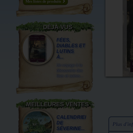
Mes listes de produits
DÉJÀ VUS
FÉES,
DIABLES ET
LUTINS
À...
Un voyage à la
découverte des
fées et autres...
MEILLEURES VENTES
CALENDRIER
DE
Plus d'inf
SÉVERINE...