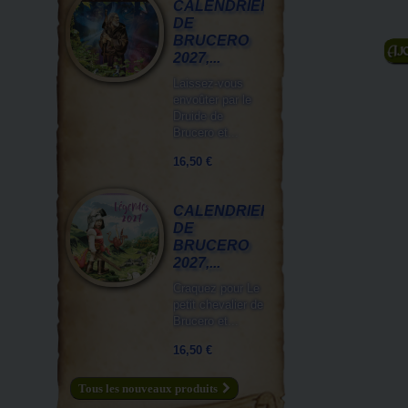
CALENDRIER
DE
BRUCERO
A
2027,...
Laissez-vous
envoûter par le
Druide de
Brucero et...
16,50 €
CALENDRIER
DE
BRUCERO
2027,...
Craquez pour Le
petit chevalier de
Brucero et...
16,50 €
Tous les nouveaux produits