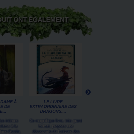
DUIT ONT ÉGALEMENT
 DAME À
LE LIVRE
LES FÉES
E DE
EXTRAORDINAIRE DES
MINIATURES, LOT DE 
...
DRAGONS,...
PETITES...
lus intimes
Ce magnifique livre, très grand
4 jolies petites figurines
 Dame à la
format, propose une
fées, aux ailes transpare
rine Gestin,
découverte de l'univers des
prêtes à s'envoler de n