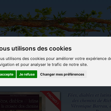
ous utilisons des cookies
Carterie
Activités
Objets déco et
Du c
us utilisons des cookies pour améliorer votre expérience d
papeterie
manuelles,
cadeaux
bl
vigation et pour analyser le trafic de notre site.
originale
détente et
originaux
jeux
'accepte
Je refuse
Changer mes préférences
d Ely et Véronique Barrau, éd. Terre de Brume
Fées, diables et lutin
PROMO !
des chemins de Ric
Véronique Barrau, é