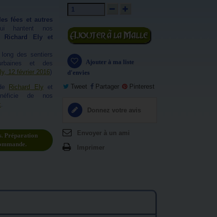
es fées et autres
i hantent nos
Ajouter au
de
Richard Ely et
panier
long des sentiers
Ajouter à ma liste
rbaines et des
ly, 12 février 2016
)
d'envies
Tweet
Partager
Pinterest
 de
Richard Ely
et
énéficie de nos
x
.
Donnez votre avis
Envoyer à un ami
s. Préparation
commande.
Imprimer