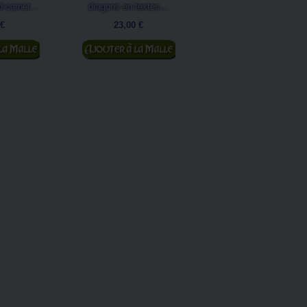
 carnet...
dragons en textes...
branches...
 €
23,00 €
12,00 €
 panier
Ajouter au panier