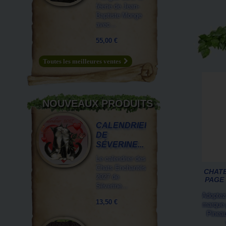
féerie de Jean-
Baptiste Monge
avec...
55,00 €
Toutes les meilleures ventes
NOUVEAUX PRODUITS
CALENDRIER
DE
SÉVERINE...
Le calendrier des
Chats Enchantés
CHATE
2027 de
PAGE 
Séverine...
Adoptez
13,50 €
marque 
Pinea