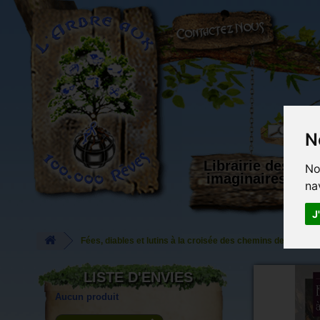
L'Arbre aux 100.000 Rêves
N
Librairie des
No
imaginaires
na
J
Fées, diables et lutins à la croisée des chemins de Richar
LISTE D'ENVIES
Aucun produit