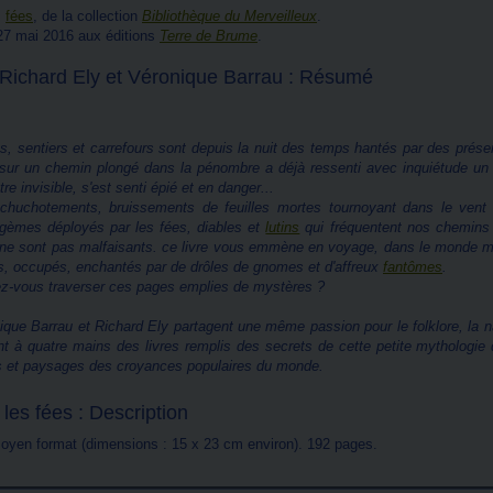
s
fées
, de la collection
Bibliothèque du Merveilleux
.
 27 mai 2016 aux éditions
Terre de Brume
.
 Richard Ely et Véronique Barrau : Résumé
s, sentiers et carrefours sont depuis la nuit des temps hantés par des prése
 sur un chemin plongé dans la pénombre a déjà ressenti avec inquiétude un l
tre invisible, s'est senti épié et en danger...
 chuchotements, bruissements de feuilles mortes tournoyant dans le vent
agèmes déployés par les fées, diables et
lutins
qui fréquentent nos chemins
 ne sont pas malfaisants. ce livre vous emmène en voyage, dans le monde mer
s, occupés, enchantés par de drôles de gnomes et d'affreux
fantômes
.
z-vous traverser ces pages emplies de mystères ?
ique Barrau et Richard Ely partagent une même passion pour le folklore, la n
nt à quatre mains des livres remplis des secrets de cette petite mythologie qui
s et paysages des croyances populaires du monde.
 les fées : Description
 moyen format (dimensions : 15 x 23 cm environ). 192 pages.