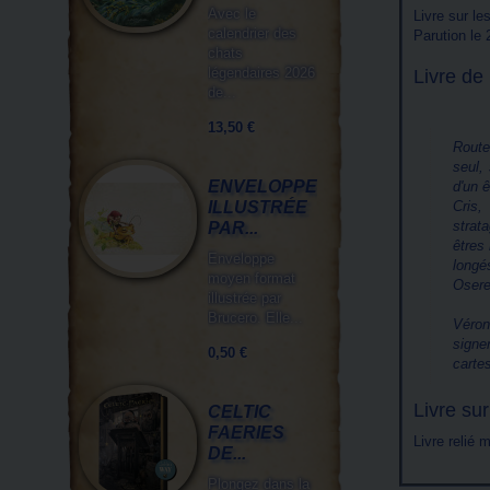
Avec le
Livre sur le
calendrier des
Parution le
chats
légendaires 2026
Livre de
de...
13,50 €
Route
seul,
ENVELOPPE
d'un ê
ILLUSTRÉE
Cris,
strat
PAR...
êtres
Enveloppe
longé
moyen format
Osere
illustrée par
Brucero. Elle...
Véron
signe
0,50 €
carte
Livre sur
CELTIC
FAERIES
Livre relié
DE...
Plongez dans la