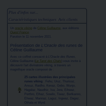
Plus d'infos sur...
Caractéristiques techniques
Avis clients
Un
oracle viking
de
Céline Guillaume
, aux éditions
Ouest France
.
Parution le 11 novembre 2021.
Présentation de
L'Oracle des runes
de
Céline Guillaume
Avec ce coffret consacré à
L'Oracle des Runes
,
Céline Guillaume (
Le Tarot des Chats
) vous invite à
découvrir l'art divinatoire viking, à travers un
magnifique oracle composé de :
25 cartes illustrées des principales
runes viking
: Fehu, Uruz, Thurisaz,
Ansuz, Raidho, Kenaz, Gebo, Wunjo,
Hagalaz, Naudhiz, Isa, Jera, Eihwaz,
Perthro, Elhaz, Sowilo, Tiwaz, Berlkanno,
Ehwaz, Mannaz, Laguz, Ingwaz, Dagaz,
Othala et Wyrd.