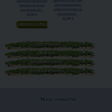
figurines de fées, aux
merveilleux et
Lovecraft à travers une
ailes transparentes,
multitude
sélection de textes
prêtes à s'envoler de
d'information
peu connus du...
nos branches...
pratiques, c
34,00 €
12,00 €
magnifique albu
Ajouter au
24,90 €
panier
Ajouter au
panier
LISTE D'ENVIES
DÉJÀ VUS
MEILLEURES VENTES
NOUVEAUX PRODUITS
Nous connaître