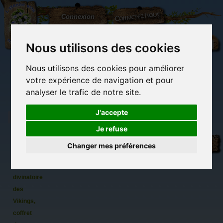
L'Arbre
Contactez-nous
Connexion
aux
100.000
Rêves
Nous utilisons des cookies
Nous utilisons des cookies pour améliorer
(vide)
votre expérience de navigation et pour
analyser le trafic de notre site.
J'accepte
Je refuse
L'Oracle
Librairie des
Carterie
Activités
Objets déco et
des
imaginaires
papeterie
manuelles,
cadeaux
Changer mes préférences
originale
détente et jeux
originaux
Du côté du
runes,
blog...
Art
divinatoire
des
Vikings,
coffret