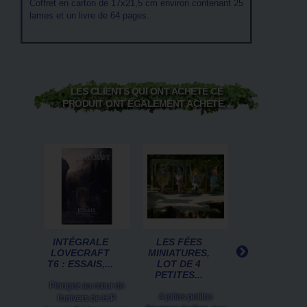
Coffret en carton de 17x21,5 cm environ contenant 25
lames et un livre de 64 pages.
LES CLIENTS QUI ONT ACHETÉ CE
PRODUIT ONT ÉGALEMENT ACHETÉ...
INTÉGRALE
LES FÉES
LE GRAND
LOVECRAFT
MINIATURES,
LIVRE SECRE
T6 : ESSAIS,...
LOT DE 4
DES GNOMES
PETITES...
LUTINS...
Plongez au cœur de
4 jolies petites
Alternant des c
l'univers de H.P.