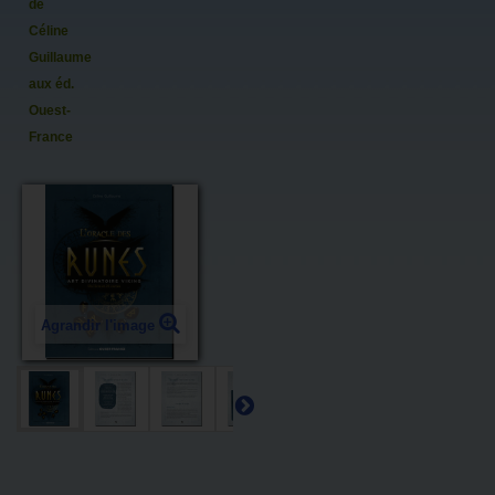
de
Céline
Guillaume
aux éd.
Ouest-
France
Agrandir l'image