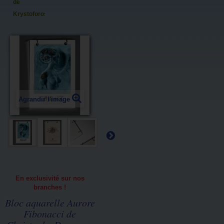
de
Krystoforos
Agrandir l'image
En exclusivité sur nos
branches !
Bloc aquarelle Aurore
Fibonacci de