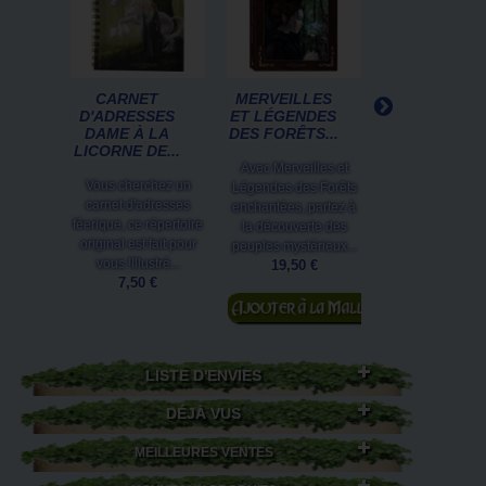
CARNET
MERVEILLES
MERVEILLE
D'ADRESSES
ET LÉGENDES
ET LÉGENDE
DAME À LA
DES FORÊTS...
DES FÉES, L
LICORNE DE...
CLEF...
Avec Merveilles et
Vous cherchez un
Merveilles e
Légendes des Forêts
carnet d'adresses
Légendes des F
enchantées, partez à
féerique, ce répertoire
La Clef des So
la découverte des
original est fait pour
est un très beau 
peuples mystérieux...
vous !Illustré...
sur les fées de
19,50 €
7,50 €
19,50 €
Ajouter au
Ajouter au
panier
panier
LISTE D'ENVIES
DÉJÀ VUS
MEILLEURES VENTES