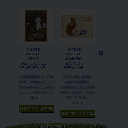
CARTE
CARTE
CARTE
POSTALE
POSTALE
POSTALE D
CHAT
JANVIER -
SÉVERINE
HISTORIQUE
MOIS DU
PINEAUX :...
DE SÉVERINE...
PHÉNIX DE...
Le Minours pol
Accompagné du lièvre
Démarrez l'année
ouvre l'Année 
et de la tortue, ce beau
avec le phénix,
Chats chimériqu
chat noir et blanc n'est
créature fabuleuse du
Séverine Pineau
autre que Chat de la...
mois de janvier !Carte
illustre la carte
1,00 €
postale de la...
1,00 €
1,00 €
Ajouter au
Ajouter au
panier
Ajouter au
panier
panier
LISTE D'ENVIES