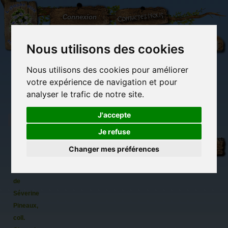
L'Arbre
Contactez-nous
Connexion
aux
100.000
Rêves
Nous utilisons des cookies
Nous utilisons des cookies pour améliorer
(vide)
votre expérience de navigation et pour
analyser le trafic de notre site.
J'accepte
Je refuse
Chartagnan,
Librairie des
Carterie
Activités
Objets déco et
carte
imaginaires
papeterie
manuelles,
cadeaux
Changer mes préférences
originale
détente et jeux
originaux
Du côté du
postale
blog...
de chat
de
Séverine
Pineaux,
coll.