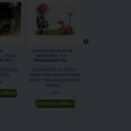
N
CARTE POSTALE DE
BELLE
, CARTE
BRUCERO : LA
ÉPOQUE,AIMANT
LIAN...
PROMENADE DE...
DÉCORATIF DE
SÉVERINE...
llustrée par
La promenade de « toutou-
Revivez la Belle époque
ck'Mor
dragon » est une carte moyen
compagnie des Chats de 
format. Cette carte postale de
 €
de Séverine Pineaux e
Brucero,...
magnet.Cet aimant...
 panier
1,50 €
2,50 €
Ajouter au panier
Ajouter au panier