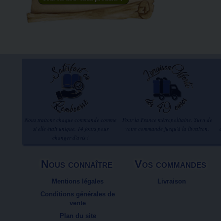
Nous traitons chaque commande comme
Pour la France métropolitaine. Suivi de
si elle était unique. 14 jours pour
votre commande jusqu'à la livraison.
changer d'avis !
Nous connaître
Vos commandes
Mentions légales
Livraison
Conditions générales de
vente
Plan du site