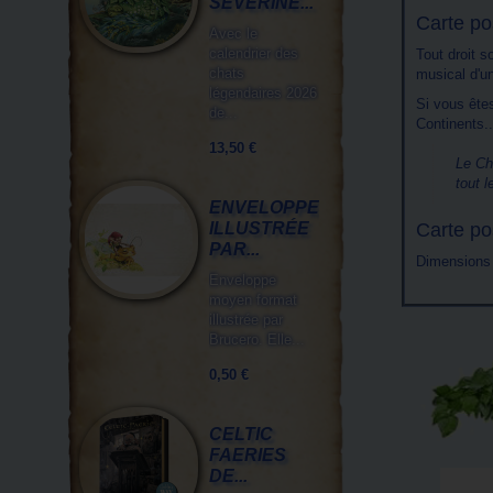
SÉVERINE...
Carte po
Avec le
calendrier des
Tout droit s
chats
musical d'u
légendaires 2026
Si vous ête
de...
Continents..
13,50 €
Le Ch
tout 
ENVELOPPE
ILLUSTRÉE
Carte po
PAR...
Dimensions 
Enveloppe
moyen format
illustrée par
Brucero. Elle...
0,50 €
CELTIC
FAERIES
DE...