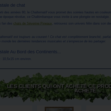
stale de chat
orti des années 80, le
Chalternatif
vous promet des soirées hautes en couleurs 
ne époque révolue, ce Chaltimbanque vous invite à une plongée en nostalgie.
s fan des
chats de Séverine Pineaux
, retrouvez son univers félin dans son der
.
alternatif est toujours au courant ! Ce chat est complètement branché, parfai
le monde les dernières tendances musicales et s'empresse de les partager.
stale Au Bord des Continents...
: 10,5x15 cm environ.
LES CLIENTS QUI ONT ACHETÉ CE PRO
ACHETÉ...