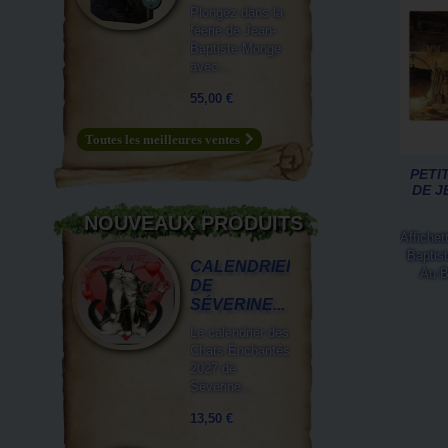
Plongez dans la
féerie de Jean-
Baptiste Monge
avec...
55,00 €
Toutes les meilleures ventes
PETI
DE J
NOUVEAUX PRODUITS
Affichet
Baptis
CALENDRIER
Au B
DE
SÉVERINE...
Le calendrier des
Chats Enchantés
2027 de
Séverine...
13,50 €