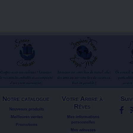
Confiez-nous vos cadeaux ! Livraison
Livraison sur votre lieu de travail, chez
Un conseil, 
de vos articles emballés et accompagné
des amis ou sur votre lieu de vacances.
particuliè
d'une carte manuscrite.
Tout est possible !
oeuvre
Notre catalogue
Votre Arbre à
Suiv
Rêves
Nouveaux produits
Meilleures ventes
Mes informations
personnelles
Promotions
Mes adresses