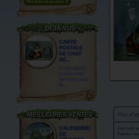
Mes listes de produits
DÉJÀ VUS
CARTE
POSTALE
DE CHAT
DE...
Un brin déjanté,
le Chalternatif
est le chat punk
de...
MEILLEURES VENTES
Plus d'inf
CALENDRIER
Une carte p
DE
Parution au