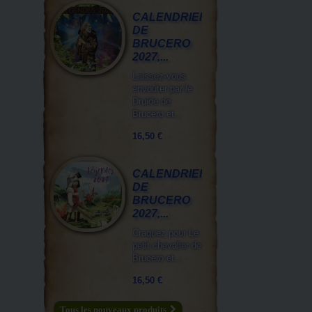
CALENDRIER
DE
BRUCERO
2027,...
Laissez-vous
envoûter par le
Druide de
Brucero et...
16,50 €
CALENDRIER
DE
BRUCERO
2027,...
Craquez pour Le
petit chevalier de
Brucero et...
16,50 €
Tous les nouveaux produits