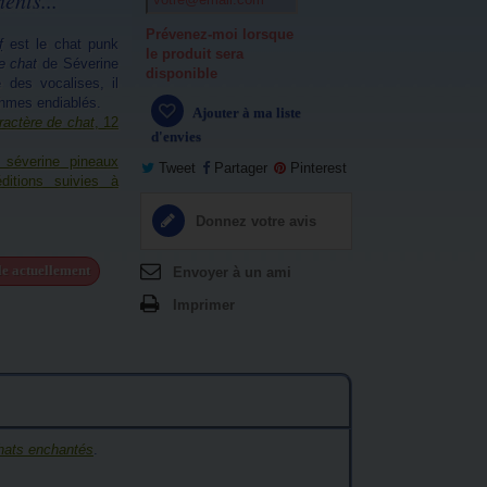
ents...
Prévenez-moi lorsque
f
est le chat punk
le produit sera
e chat
de Séverine
disponible
e des vocalises, il
thmes endiablés.
Ajouter à ma liste
ractère de chat
, 12
d'envies
 séverine pineaux
Tweet
Partager
Pinterest
ditions suivies à
Donnez votre avis
ble actuellement
Envoyer à un ami
Imprimer
hats enchantés
.