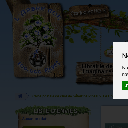
L'Arbre aux 100.000 Rêves
N
Librairie des
No
imaginaires
na
J
Carte postale de chat de Séverine Pineaux, Le Chalternatif,
LISTE D'ENVIES
Aucun produit