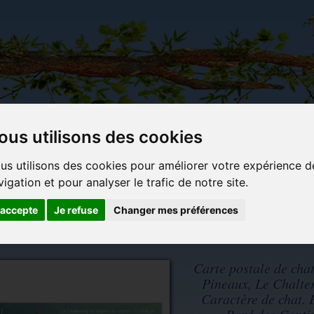
ous utilisons des cookies
Carterie
Activités
Objets déco et
Du c
us utilisons des cookies pour améliorer votre expérience d
papeterie
manuelles,
cadeaux
bl
vigation et pour analyser le trafic de notre site.
originale
détente et
originaux
jeux
'accepte
Je refuse
Changer mes préférences
 coll. Caractère de chat. Editions Au Bord des Continents...
Carte postale de cha
Pineaux, Le Chaltern
Caractère de chat. 