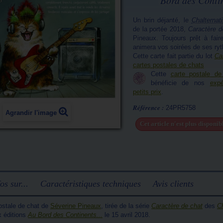
Bord des Contin
Un brin déjanté, le
Chalternati
de la portée 2018,
Caractère d
Pineaux. Toujours prêt à fair
animera vos soirées de ses ry
Cette carte fait partie du lot
Ca
cartes postales de chats
Cette
carte postale de
bénéficie de nos
expé
petits prix
.
Référence :
24PR5758
Agrandir l'image
Cet article n'est plus disponi
os sur...
Caractéristiques techniques
Avis clients
ostale de chat de
Séverine Pineaux
, tirée de la série
Caractère de chat
des
C
x éditions
Au Bord des Continents...
le 15 avril 2018.