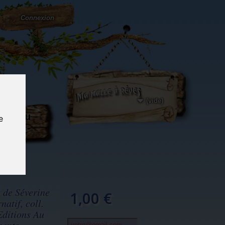
Connexion
(vide)
ôté du
e
og...
t de Séverine
1,00 €
atif, coll.
Editions Au