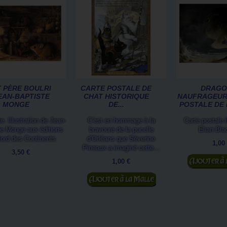
T PÈRE BOULRI
CARTE POSTALE DE
DRAGO
EAN-BAPTISTE
CHAT HISTORIQUE
NAUFRAGEUR
MONGE
DE...
POSTALE DE E
te. Illustration de Jean-
C'est en hommage à la
Carte postale i
te Monge aux éditions
bravoure de la pucelle
Elian Bla
ord des Continents
d'Orléans que Séverine
1,00
Pineaux a imaginé cette...
3,50 €
Ajouter au
1,00 €
Ajouter au panier