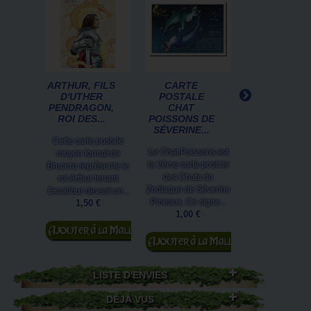
ARTHUR, FILS
CARTE
CARNET CHA
D'UTHER
POSTALE
DE SÉVERIN
PENDRAGON,
CHAT
PINEAUX...
ROI DES...
POISSONS DE
SÉVERINE...
Confiez vos note
Cette carte postale
plus intimes à ce
Le Chat Poissons est
moyen format de
carnet chat à l'ef
la 2ème carte postale
Brucero représente le
de Marie-
des Chats du
roi Arthur tenant
Chatounette !.
Zodiaque de Séverine
Excalibur devant un...
3,95 €
Pineaux. Ce signe...
1,50 €
1,00 €
Ajouter au
Ajouter au
panier
panier
LISTE D'ENVIES
DÉJÀ VUS