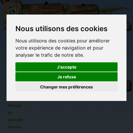
L'Arbre
Contactez-nous
Connexion
aux
100.000
Rêves
Nous utilisons des cookies
Nous utilisons des cookies pour améliorer
(vide)
votre expérience de navigation et pour
analyser le trafic de notre site.
J'accepte
Je refuse
L'arbre-
Librairie des
Carterie
Activités
Objets déco et
sorcière,
imaginaires
papeterie
manuelles,
cadeaux
Changer mes préférences
originale
détente et jeux
originaux
Du côté du
carte
blog...
postale
féerique
de
Séverine
Pineaux,