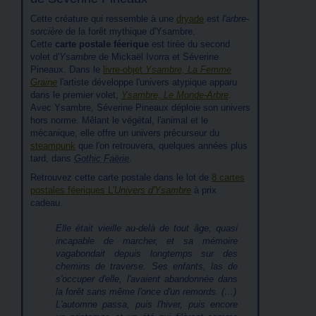
Cette créature qui ressemble à une
dryade
est
l'arbre-
sorcière
de la forêt mythique d'Ysambre.
Cette
carte postale féerique
est tirée du second
volet d'
Ysambre
de Mickaël Ivorra et Séverine
Pineaux. Dans le
livre-objet
Ysambre, La Femme
Graine
l'artiste développe l'univers atypique apparu
dans le premier volet,
Ysambre, Le Monde-Arbre
.
Avec Ysambre, Séverine Pineaux déploie son univers
hors norme. Mêlant le végétal, l'animal et le
mécanique, elle offre un univers précurseur du
steampunk
que l'on retrouvera, quelques années plus
tard, dans
Gothic Faërie
.
Retrouvez cette carte postale dans le lot de
8 cartes
postales féeriques L'
Univers d'Ysambre
à prix
cadeau.
Elle était vieille au-delà de tout âge, quasi
incapable de marcher, et sa mémoire
vagabondait depuis longtemps sur des
chemins de traverse. Ses enfants, las de
s'occuper d'elle, l'avaient abandonnée dans
la forêt sans même l'once d'un remords. (…)
L'automne passa, puis l'hiver, puis encore