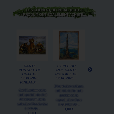
LES CLIENTS QUI ONT ACHETÉ CE
PRODUIT ONT ÉGALEMENT ACHETÉ...
CARTE
L’ÉPÉE DU
LE LIVRE
POSTALE DE
ROI, CARTE
SECRET DE
CHAT DE
POSTALE DE
MERLIN DE
SÉVERINE
SÉVERINE...
KATHERINE..
PINEAUX,...
D'inspiration celtique,
Les textes clair
Cat O'Lantern est la
cette très belle carte
précis de Kathe
carte postale du chat
postale est la
Quenot, servis p
d'Halloween, de la
reproduction d'une
illustrations fort
collection l'Année des
illustration de...
magiques...
Chats de...
1,00 €
23,45 €
1,00 €