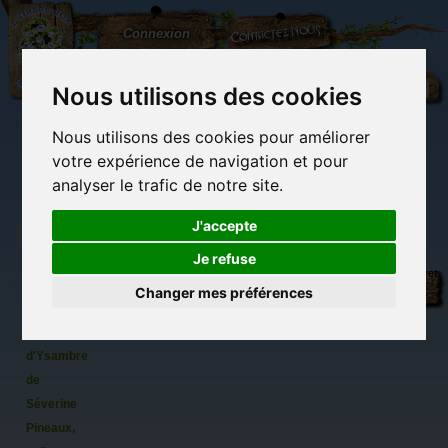
L'Arbre
Contactez-nous
Connexion
aux
100.000
Rêves
Nous utilisons des cookies
Nous utilisons des cookies pour améliorer
(vide)
votre expérience de navigation et pour
analyser le trafic de notre site.
J'accepte
Je refuse
8 cartes
Librairie des
Carterie
Activités
Objets déco et
postales
imaginaires
papeterie
manuelles,
cadeaux
Changer mes préférences
originale
détente et jeux
originaux
Du côté du
féeriques
blog...
L'Univers
d'Ysambre
de
Séverine
Pineaux,