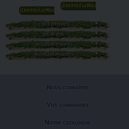
Ajouter au
Ajouter au
Ajouter au
panier
panier
panier
LISTE D'ENVIES
DÉJÀ VUS
MEILLEURES VENTES
NOUVEAUX PRODUITS
Nous connaître
Vos commandes
Notre catalogue