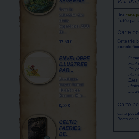
Plus d'inf
SÉVERINE...
Avec le
Une
carte p
calendrier des
Éditée par l
chats
légendaires 2026
Carte po
de...
Cette très b
13,50 €
postale fée
Quand
ENVELOPPE
Peut-
ILLUSTRÉE
On po
PAR...
n'en e
Enveloppe
Elles
moyen format
chale
illustrée par
Durant
Brucero. Elle...
Carte po
0,50 €
Carte posta
Recto couleu
CELTIC
FAERIES
DE...