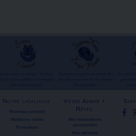
Confiez-nous vos cadeaux ! Livraison
Livraison sur votre lieu de travail, chez
Un conseil, 
de vos articles emballés et accompagné
des amis ou sur votre lieu de vacances.
particuliè
d'une carte manuscrite.
Tout est possible !
oeuvre
Notre catalogue
Votre Arbre à
Suiv
Rêves
Nouveaux produits
Meilleures ventes
Mes informations
personnelles
Promotions
Mes adresses