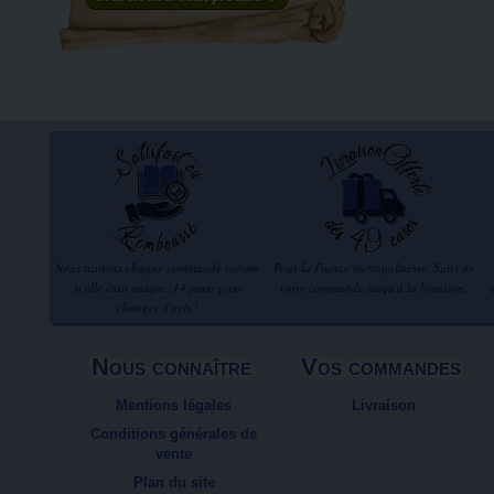
Nous traitons chaque commande comme
Pour la France métropolitaine. Suivi de
si elle était unique. 14 jours pour
votre commande jusqu'à la livraison.
changer d'avis !
Nous connaître
Vos commandes
Mentions légales
Livraison
Conditions générales de
vente
Plan du site