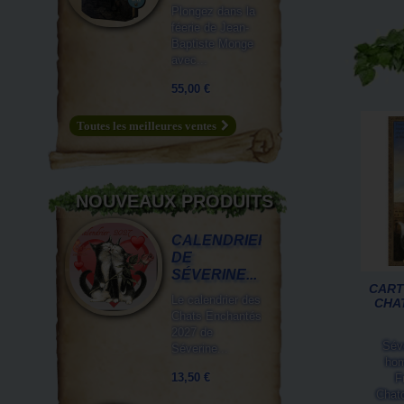
Plongez dans la
féerie de Jean-
Baptiste Monge
avec...
55,00 €
Toutes les meilleures ventes
NOUVEAUX PRODUITS
CALENDRIER
DE
SÉVERINE...
CART
Le calendrier des
CHA
Chats Enchantés
2027 de
Sév
Séverine...
hom
13,50 €
F
Chato