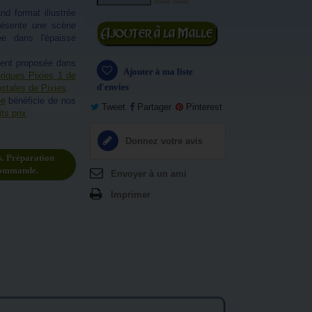
nd format illustrée
présente une scène
Ajouter au
ée dans l'épaisse
panier
ment proposée dans
Ajouter à ma liste
eriques Pixies 1 de
d'envies
ostales de Pixies
.
ée
bénéficie de nos
Tweet
Partager
Pinterest
ts prix
.
Donnez votre avis
s. Préparation
commande.
Envoyer à un ami
Imprimer