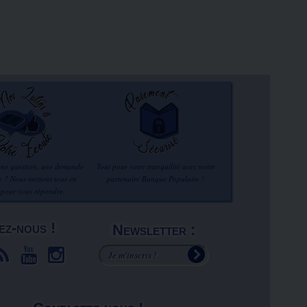
une question, une demande
Tout pour votre tranquilité avec notre
re ? Nous mettons tous en
partenaire Banque Populaire !
 pour vous répondre.
ez-nous !
Newsletter :