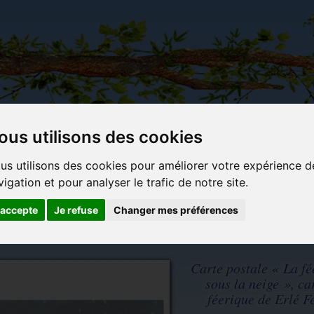
ous utilisons des cookies
Carterie
Activités
Objets déco et
Du c
us utilisons des cookies pour améliorer votre expérience d
papeterie
manuelles,
cadeaux
bl
vigation et pour analyser le trafic de notre site.
originale
détente et
originaux
jeux
'accepte
Je refuse
Changer mes préférences
ostale féerique de Erlé Ferronnière
Carte postale « La fée
sous la neige », ca
féerique de Erlé F