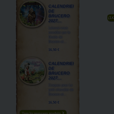
CALENDRIER
DE
BRUCERO
A
2027,...
Laissez-vous
envoûter par le
Druide de
Brucero et...
16,50 €
CALENDRIER
DE
BRUCERO
2027,...
Craquez pour Le
petit chevalier de
Brucero et...
16,50 €
Tous les nouveaux produits