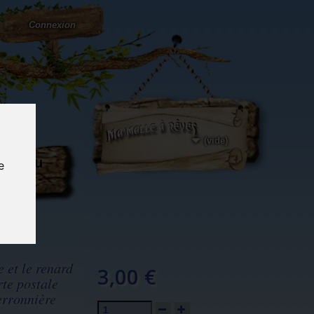
Connexion
(vide)
ôté du
e
og...
 et le renard
3,00 €
rte postale
erronnière