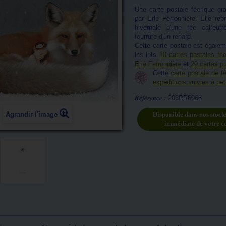
Une carte postale féerique gra
par Erlé Ferronnière. Elle re
hivernale d'une fée calfeutr
fourrure d'un renard.
Cette carte postale est égale
les lots
10 cartes postales fé
Erlé Ferronnière
et
20 cartes p
Cette
carte postale de f
expéditions suivies à peti
Référence :
203PR6068
Agrandir l'image
Disponible dans nos stock
immédiate de votre 