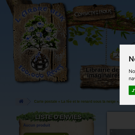
L'Arbre aux 100.000 Rêves
N
Librairie des
No
imaginaires
na
J
Carte postale « La fée et le renard sous la neige », carte p
LISTE D'ENVIES
Aucun produit