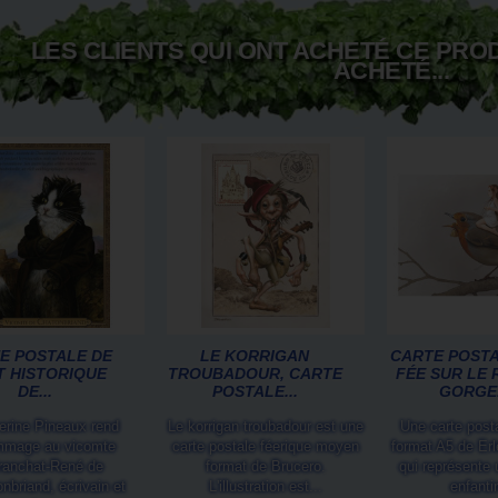
LES CLIENTS QUI ONT ACHETÉ CE PRO
ACHETÉ...
E POSTALE DE
LE KORRIGAN
CARTE POSTA
T HISTORIQUE
TROUBADOUR, CARTE
FÉE SUR LE 
DE...
POSTALE...
GORGE.
erine Pineaux rend
Le korrigan troubadour est une
Une carte posta
mage au vicomte
carte postale féerique moyen
format A5 de Erl
ranchat-René de
format de Brucero.
qui représente 
nbriand, écrivain et
L'illustration est...
enfantin