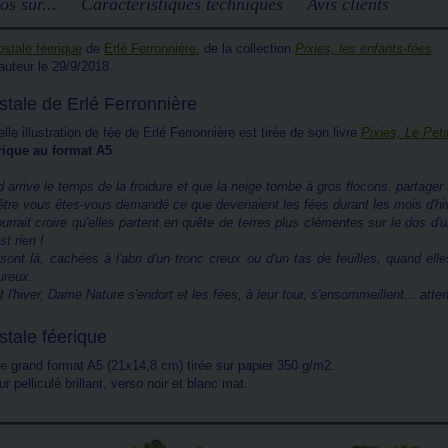
os sur...
Caractéristiques techniques
Avis clients
ostale féerique
de
Erlé Ferronnière
, de la collection
Pixies, les enfants-fées
.
'auteur le 29/9/2018.
stale de Erlé Ferronnière
elle illustration de fée de Erlé Ferronnière est tirée de son livre
Pixies, Le Pet
rique au format A5
.
 arrive le temps de la froidure et que la neige tombe à gros flocons, partager
être vous êtes-vous demandé ce que devenaient les fées durant les mois d'hi
urrait croire qu'elles partent en quête de terres plus clémentes sur le dos d'u
st rien !
 sont là, cachées à l'abri d'un tronc creux ou d'un tas de feuilles, quand ell
ureux.
 l'hiver, Dame Nature s'endort et les fées, à leur tour, s'ensommeillent... att
stale féerique
le grand format A5 (21x14,8 cm) tirée sur papier 350 g/m2.
r pelliculé brillant, verso noir et blanc mat.