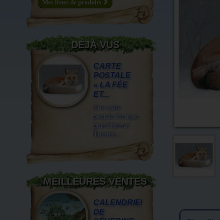
Mes listes de produits
DÉJÀ VUS
CARTE
POSTALE
« LA FÉE
ET...
Une carte
postale féerique
grand format
illustrée...
MEILLEURES VENTES
CALENDRIER
DE