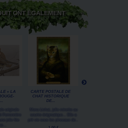
DUIT ONT ÉGALEMENT
LE « LA
CARTE POSTALE DE
L'ARBRE-SORCIÈRE,
ROUGE-
CHAT HISTORIQUE
CARTE POSTALE
..
DE...
FÉERIQUE...
le originale
Mona Lichat, jolie minette au
Cette carte postale féeri
é Ferronnière
sourire énigmatique... Elle a
représente L'arbre-sorcièr
une jolie fée
prit vie sous les pinceaux de...
personnage imaginé pa
e...
Séverine...
1,00 €