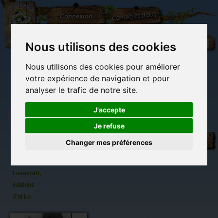
L'Arbre
Contactez-nous
Connexion
aux
100.000
Rêves
Nous utilisons des cookies
Nous utilisons des cookies pour améliorer
(vide)
votre expérience de navigation et pour
analyser le trafic de notre site.
J'accepte
Je refuse
L'abomination
Librairie des
Carterie
Activités
Objets déco et
de
imaginaires
papeterie
manuelles,
cadeaux
Changer mes préférences
originale
détente et jeux
originaux
Du côté du
Dunwich
blog...
de H.P.
Lovecraft,
éditions
J'ai Lu