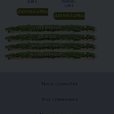
Chats de...
6,00 €
6,00 €
1,00 €
Ajouter au
Ajouter au
Ajouter au
panier
panier
panier
LISTE D'ENVIES
DÉJÀ VUS
MEILLEURES VENTES
NOUVEAUX PRODUITS
Nous connaître
Vos commandes