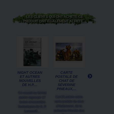
LES CLIENTS QUI ONT ACHETÉ CE
PRODUIT ONT ÉGALEMENT ACHETÉ...
NIGHT OCEAN
CARTE
LE MYTHE D
ET AUTRES
POSTALE DE
CTHULHU D
NOUVELLES
CHAT DE
H.P.
DE H.P....
SÉVERINE
LOVECRAFT,..
PINEAUX,...
Ce recueil au format
Le Mythe de Cth
Cat O'Lantern est la
poche regroupe 17
est un recueil 
carte postale du chat
textes et nouvelles
nouvelles de Lov
d'Halloween, de la
fantastiques de H. P.
issues des 3 cyc
collection l'Année des
Lovecraft....
l'univers...