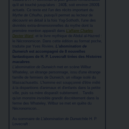
qu'il ait touché jusqu'alors : 240$, soit environ 2800$
actuels. Ce texte est l'un des récits important du
Mythe de Cthulhu
, puisqu'il permet au lecteur de
découvrir en détail à la fois Yog-Sothoth, l'une des
divinités extra-dimensionnelles du mythe dont la
première mention apparaît dans
L'affaire Charles
Dexter Ward
, et le livre mythique de Abdul al-Hazred :
le Nécronomicon. Dans cette édition au format poche,
traduite par Yves Rivière,
L'abomination de
Dunwich
est accompagné de 8 nouvelles
fantastiques de H. P. Lovecraft tirées des
Histoires
macabres
.
L'abomination de Dunwich
met en scène Wilbur
Whateley, un étrange personnage, issu d'une étrange
famille de fermiers de Dunwich, un village isolé du
Massachusetts. L'homme est soupçonné d'être mêlé
à la disparitions d'animaux et d'enfants dans la petite
ville, puis sa mère disparaît subitement... Tandis
qu'un monstre invisible grandit discrètement dans la
ferme des Whateley, Wilbur se met en quête du
Nécronomicon...
Au sommaire de
L'abomination de Dunwich
de H. P.
Lovecraft :