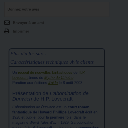
Donnez votre avis
Envoyer à un ami
Imprimer
Plus d'infos sur...
Caractéristiques techniques
Avis clients
Un
recueil de nouvelles fantastiques
de
H.P.
Lovecraft
,tirées du
Mythe de Cthulhu
.
Parution aux éditions
J'ai lu
le 8 août 2003.
Présentation de
L'abomination de
Dunwich
de H.P. Lovecraft
L'abomination de Dunwich
est un
court roman
fantastique de Howard Phillips Lovecraft
écrit en
1928 et publié, pour la première fois, dans le
magazine
Weird Tales
d'avril 1929. Sa publication
vaudra à H. P. Lovecraft la plus grosse rémunération