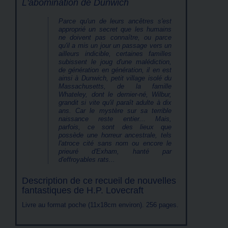
L'abomination de Dunwich
Parce qu'un de leurs ancêtres s'est
approprié un secret que les humains
ne doivent pas connaître, ou parce
qu'il a mis un jour un passage vers un
ailleurs indicible, certaines familles
subissent le joug d'une malédiction,
de génération en génération, il en est
ainsi à Dunwich, petit village isolé du
Massachusetts, de la famille
Whateley, dont le dernier-né, Wilbur,
grandit si vite qu'il paraît adulte à dix
ans. Car le mystère sur sa terrible
naissance reste entier... Mais,
parfois, ce sont des lieux que
possède une horreur ancestrale, tels
l'atroce cité sans nom ou encore le
prieuré d'Exham, hanté par
d'effroyables rats...
Description de ce recueil de nouvelles
fantastiques de H.P. Lovecraft
Livre au format poche (11x18cm environ). 256 pages.