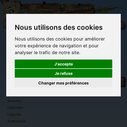
L'Arbre
Contactez-nous
Connexion
aux
100.000
Rêves
Nous utilisons des cookies
Nous utilisons des cookies pour améliorer
(vide)
votre expérience de navigation et pour
analyser le trafic de notre site.
J'accepte
Je refuse
Magnet
Librairie des
Carterie
Activités
Objets déco et
déco Roi
imaginaires
papeterie
manuelles,
cadeaux
Changer mes préférences
originale
détente et jeux
originaux
Du côté du
Arthur
blog...
de
Brucero,
collection
Légende
Arthurienne