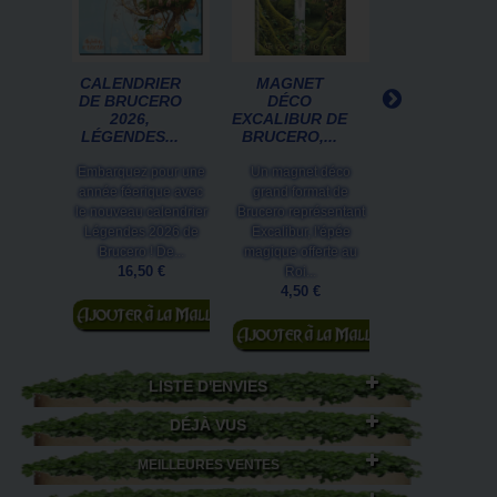
CALENDRIER
MAGNET
CARTE
DE BRUCERO
DÉCO
POSTALE
2026,
EXCALIBUR DE
DRAGON VER
LÉGENDES...
BRUCERO,...
DE SÉVERIN
PINEAUX
Embarquez pour une
Un magnet déco
Le dragon vert e
année féerique avec
grand format de
gardien de la f
le nouveau calendrier
Brucero représentant
profonde et de
Légendes 2026 de
Excalibur, l'épée
mystères...Car
Brucero ! De...
magique offerte au
postale de la.
16,50 €
Roi...
1,00 €
4,50 €
Ajouter au
Ajouter au
panier
Ajouter au
panier
panier
LISTE D'ENVIES
DÉJÀ VUS
MEILLEURES VENTES