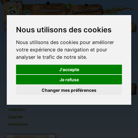
L'Arbre
Contactez-nous
Connexion
aux
100.000
Rêves
Nous utilisons des cookies
Nous utilisons des cookies pour améliorer
(vide)
votre expérience de navigation et pour
analyser le trafic de notre site.
J'accepte
Je refuse
Magnet
Librairie des
Carterie
Activités
Objets déco et
déco
imaginaires
papeterie
manuelles,
cadeaux
Changer mes préférences
originale
détente et jeux
originaux
Du côté du
Merlin de
blog...
Brucero,
collection
Légende
Arthurienne