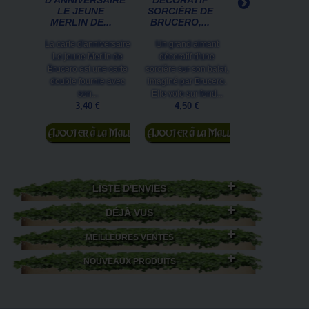
D'ANNIVERSAIRE
DÉCORATIF
L'AUBE DE
LE JEUNE
SORCIÈRE DE
SON DESTIN
MERLIN DE...
BRUCERO,...
CARTE...
La carte d'anniversaire
Un grand aimant
Ananxis, à l'aub
Le jeune Merlin de
décoratif d'une
son destin est 
Brucero est une carte
sorcière sur son balai,
carte postale fée
double fournie avec
imaginé par Brucero.
moyen format
son...
Elle vole sur fond...
Brucero....
3,40 €
4,50 €
1,50 €
Ajouter au
Ajouter au
Ajouter au
panier
panier
panier
LISTE D'ENVIES
DÉJÀ VUS
MEILLEURES VENTES
NOUVEAUX PRODUITS