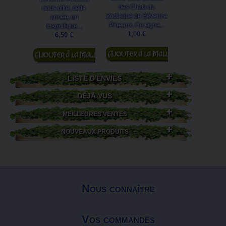
des Chats du
nous offre, cette
divinatoires grâ
Zodiaque de Séverine
année, un
cet Oracle...
Pineaux. Ce signe...
19,90 €
magnifique...
1,00 €
6,50 €
Ajouter au
Ajouter au
Ajouter au
panier
panier
panier
LISTE D'ENVIES
DÉJÀ VUS
MEILLEURES VENTES
NOUVEAUX PRODUITS
Nous connaître
Vos commandes