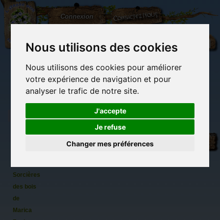
L'Arbre
Contactez-nous
Connexion
aux
100.000
Rêves
Nous utilisons des cookies
Nous utilisons des cookies pour améliorer
(vide)
votre expérience de navigation et pour
analyser le trafic de notre site.
J'accepte
Je refuse
Mes
Librairie des
Carterie
Activités
Objets déco et
marque
imaginaires
papeterie
manuelles,
cadeaux
Changer mes préférences
originale
détente et jeux
originaux
Du côté du
pages à
blog...
colorier
Sorcières
des bois
de
Marica