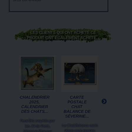
LES CLIENTS QUI ONT ACHETÉ CE
PRODUIT ONT ÉGALEMENT ACHETÉ...
CHALENDRIER
CARTE
L'ORACLE D
2025,
POSTALE
LA NATURE D
CALENDRIER
CHAT
CÉLINE
DES CHATS...
BALANCE DE
GUILLAUME,..
SÉVERINE...
Peut-être inspirée par
Apprenez à ne f
Le Chat Balance est la
les JO de Paris,
qu'un avec la nat
9ème carte postale
Séverine Pineaux
initiez vous aux