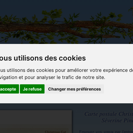
ous utilisons des cookies
Carterie
Activités
Objets déco et
Du c
us utilisons des cookies pour améliorer votre expérience d
papeterie
manuelles,
cadeaux
bl
vigation et pour analyser le trafic de notre site.
originale
détente et
originaux
jeux
'accepte
Je refuse
Changer mes préférences
Carte postale Chris
Séverine Pin
Envoyez vos vœux par l'entre