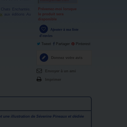
Prévenez-moi lorsque
n Chats Enchantés.
le produit sera
ux
aux éditions
Au
disponible
Ajouter à ma liste
d'envies
Tweet
Partager
Pinterest
Donnez votre avis
Envoyer à un ami
Imprimer
 et une illustration de Séverine Pineaux et dédiée