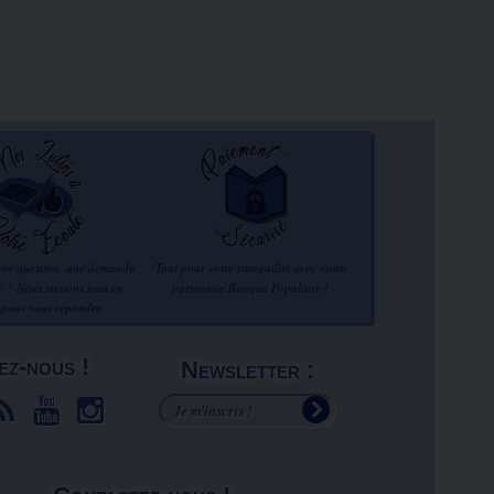
une question, une demande
Tout pour votre tranquilité avec notre
re ? Nous mettons tous en
partenaire Banque Populaire !
 pour vous répondre.
ez-nous !
Newsletter :