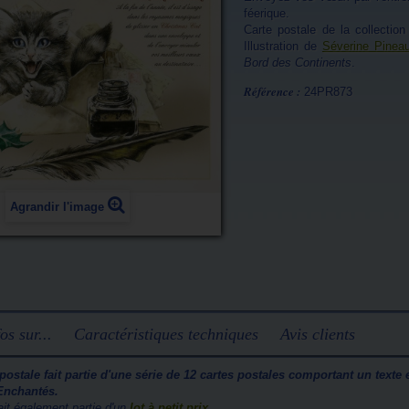
féerique.
Carte postale de la collectio
Illustration de
Séverine Pinea
Bord des Continents
.
Référence :
24PR873
Agrandir l'image
os sur...
Caractéristiques techniques
Avis clients
 postale fait partie d'une série de 12 cartes postales comportant un texte
Enchantés.
fait également partie d'un
lot à petit prix
.