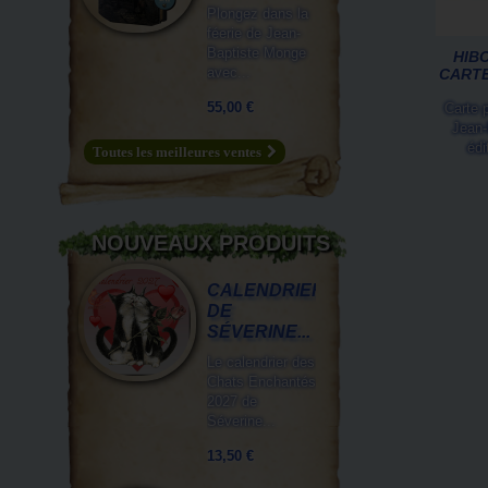
Plongez dans la
féerie de Jean-
Baptiste Monge
HIBO
avec...
CARTE
55,00 €
Carte p
Jean-
édi
Toutes les meilleures ventes
NOUVEAUX PRODUITS
CALENDRIER
DE
SÉVERINE...
Le calendrier des
Chats Enchantés
2027 de
Séverine...
13,50 €