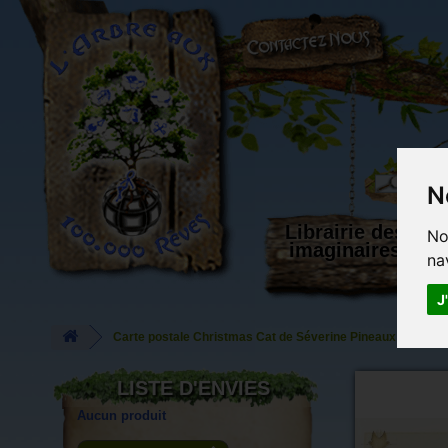
L'Arbre aux 100.000 Rêves
N
Librairie des
No
imaginaires
na
J
Carte postale Christmas Cat de Séverine Pineaux
LISTE D'ENVIES
Aucun produit