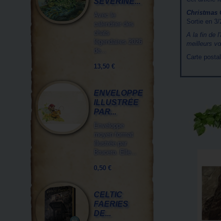
SÉVERINE...
Christmas 
Avec le
Sortie en 3
calendrier des
chats
A la fin de
légendaires 2026
meilleurs vœ
de...
Carte posta
13,50 €
ENVELOPPE
ILLUSTRÉE
PAR...
Enveloppe
moyen format
illustrée par
Brucero. Elle...
0,50 €
CELTIC
FAERIES
DE...