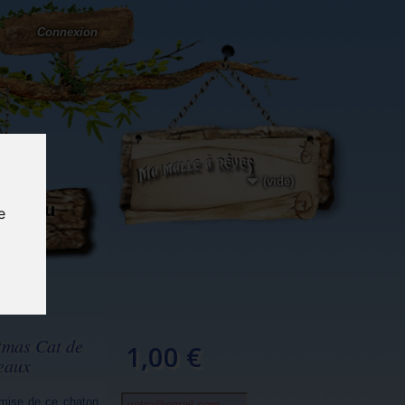
Connexion
(vide)
ôté du
e
og...
tmas Cat de
1,00 €
eaux
mise de ce chaton