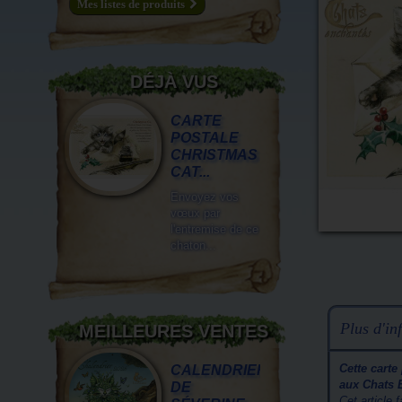
Mes listes de produits
DÉJÀ VUS
CARTE
POSTALE
CHRISTMAS
CAT...
Envoyez vos
vœux par
l'entremise de ce
chaton...
Plus d'inf
MEILLEURES VENTES
Cette carte
CALENDRIER
aux Chats 
DE
Cet article 