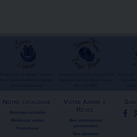
Confiez-nous vos cadeaux ! Livraison
Livraison sur votre lieu de travail, chez
Un conseil, 
de vos articles emballés et accompagné
des amis ou sur votre lieu de vacances.
particuliè
d'une carte manuscrite.
Tout est possible !
oeuvre
Notre catalogue
Votre Arbre à
Suiv
Rêves
Nouveaux produits
Meilleures ventes
Mes informations
personnelles
Promotions
Mes adresses