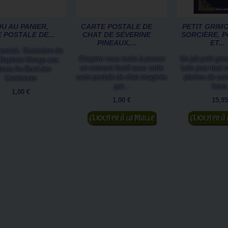
U AU PANIER,
CARTE POSTALE DE
PETIT GRIMO
 POSTALE DE...
CHAT DE SÉVERINE
SORCIÈRE, 
PINEAUX,...
ET...
ostale. Illustration de
Chapéro vous invite à passer
Un joli petit gri
Baptiste Monge aux
un moment festif avec cette
Laïs pour tout 
tions Au Bord des
carte postale de chat imaginée
plantes de sor
Continents
par...
leurs.
1,00 €
1,00 €
15,95
Ajouter au panier
Ajouter au