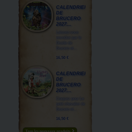
CALENDRIER
DE
BRUCERO
2027,...
Laissez-vous
envoûter par le
Druide de
Brucero et...
16,50 €
CALENDRIER
DE
BRUCERO
2027,...
Craquez pour Le
petit chevalier de
Brucero et...
16,50 €
Tous les nouveaux produits