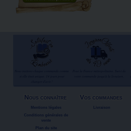
Nous traitons chaque commande comme
Pour la France métropolitaine. Suivi de
si elle était unique. 14 jours pour
votre commande jusqu'à la livraison.
changer d'avis !
Nous connaître
Vos commandes
Mentions légales
Livraison
Conditions générales de
vente
Plan du site