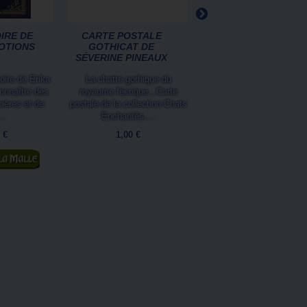
IRE DE
CARTE POSTALE
CARTE POSTALE
POTIONS
GOTHICAT DE
MILLE CHABORDS D
SÉVERINE PINEAUX
SÉVERINE...
moire de Erika
La chatte gothique du
Ce chat roux est prêt 
connaître des
royaume féerique...Carte
prendre le large... Parti
cières et de
postale de la collection Chats
vous avez lui ?Carte pos
..
Enchantés....
de la...
 €
1,00 €
1,00 €
 panier