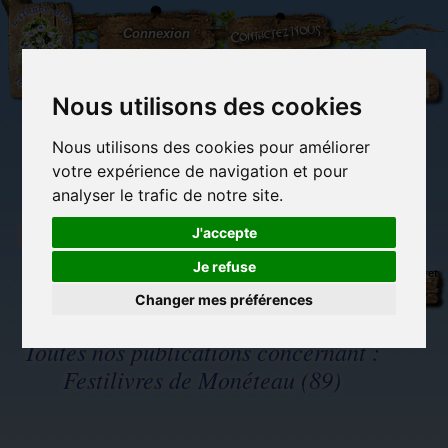
L'Arbre
Contactez-nous
Connexion
aux
100.000
Rêves
Nous utilisons des cookies
Nous utilisons des cookies pour améliorer
(vide)
votre expérience de navigation et pour
analyser le trafic de notre site.
J'accepte
Je refuse
Librairie des
Carterie
Activités
Objets déco et
imaginaires
papeterie
manuelles,
cadeaux
originale
détente et jeux
originaux
Changer mes préférences
Du côté du
blog...
Toutes nos publications concernant :
Festilivres de Monéteau (89)