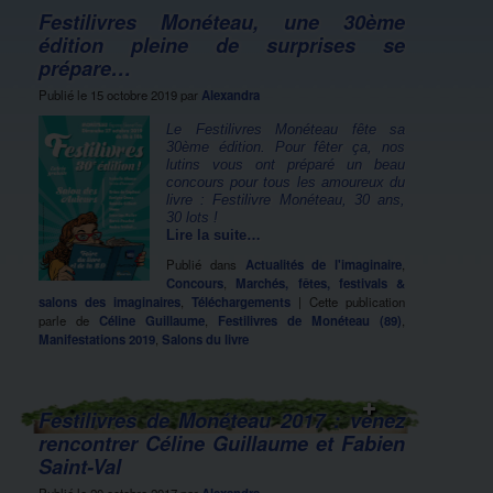
Festilivres Monéteau, une 30ème
édition pleine de surprises se
prépare…
Publié le
15 octobre 2019
par
Alexandra
Le Festilivres Monéteau fête sa
30ème édition. Pour fêter ça, nos
lutins vous ont préparé un beau
concours pour tous les amoureux du
livre : Festilivre Monéteau, 30 ans,
30 lots !
Lire la suite…
Publié dans
Actualités de l'imaginaire
,
Concours
,
Marchés, fêtes, festivals &
salons des imaginaires
,
Téléchargements
|
Cette publication
parle de
Céline Guillaume
,
Festilivres de Monéteau (89)
,
Manifestations 2019
,
Salons du livre
Festilivres de Monéteau 2017 : venez
rencontrer Céline Guillaume et Fabien
Saint-Val