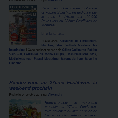
Publié le
20 octobre 2017
par
Alexandra
Venez rencontrer Céline Guillaume
et Fabien Saint-Val en dédicace sur
le stand de l’Arbre aux 100.000
Rêves lors du 28ème Festilivres de
Monéteau.
Lire la suite…
Publié dans
Actualités de l'imaginaire
,
Marchés, fêtes, festivals & salons des
imaginaires
|
Cette publication parle de
Céline Guillaume
,
Fabien
Saint-Val
,
Festilivres de Monéteau (89)
,
Manifestations 2017
,
Médiélivres (03)
,
Pascal Moguérou
,
Salons du livre
,
Séverine
Pineaux
Rendez-vous au 27ème Festilivres le
week-end prochain
Publié le
24 octobre 2016
par
Alexandra
Retrouvez-nous le week-end
prochain au 27ème Festilivres,
foire nationale du livre et salon de
l’auxerrois des auteurs, éditeurs