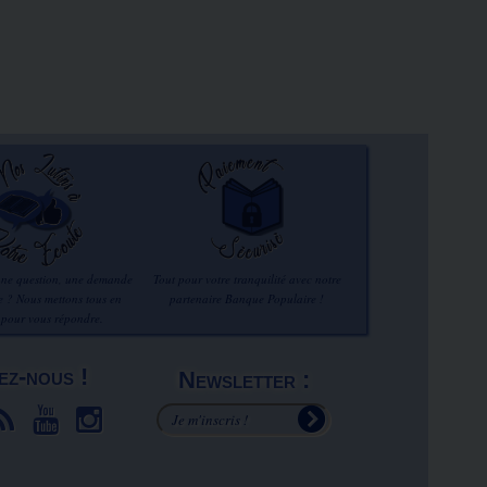
une question, une demande
Tout pour votre tranquilité avec notre
re ? Nous mettons tous en
partenaire Banque Populaire !
 pour vous répondre.
ez-nous !
Newsletter :