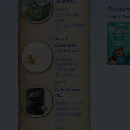
Séverine...
Festiliv
Avec le
calendrier des
Publié le
15 oc
chats
légendaires 2026
de...
13,50 €
Enveloppe
illustrée par...
Enveloppe
moyen format
illustrée par
Brucero. Elle...
0,50 €
Celtic Faeries
de...
Plongez dans la
féerie de Jean-
Baptiste Monge
avec...
55,00 €