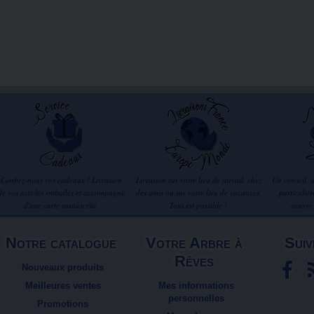
Confiez-nous vos cadeaux ! Livraison
Livraison sur votre lieu de travail, chez
Un conseil, 
de vos articles emballés et accompagné
des amis ou sur votre lieu de vacances.
particuliè
d'une carte manuscrite.
Tout est possible !
oeuvre
Notre catalogue
Votre Arbre à
Suiv
Rêves
Nouveaux produits
Meilleures ventes
Mes informations
personnelles
Promotions