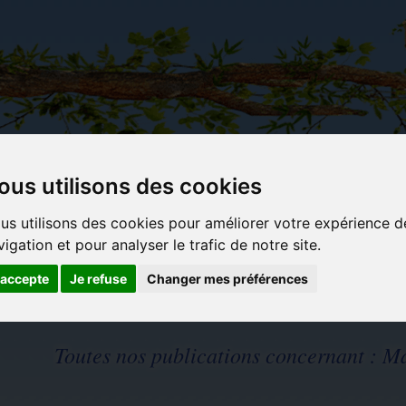
ous utilisons des cookies
Carterie
Activités
Objets déco et
Du c
us utilisons des cookies pour améliorer votre expérience d
papeterie
manuelles,
cadeaux
bl
originale
détente et
originaux
vigation et pour analyser le trafic de notre site.
jeux
'accepte
Je refuse
Changer mes préférences
Toutes nos publications concernant :
Ma