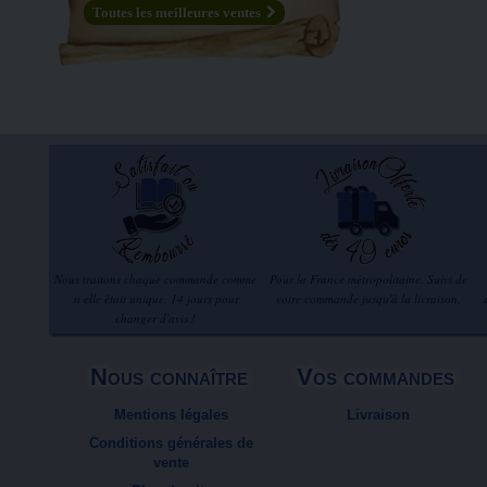
Toutes les meilleures ventes
Nous traitons chaque commande comme
Pour la France métropolitaine. Suivi de
si elle était unique. 14 jours pour
votre commande jusqu'à la livraison.
changer d'avis !
Nous connaître
Vos commandes
Mentions légales
Livraison
Conditions générales de
vente