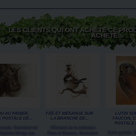
LES CLIENTS QUI ONT ACHETÉ CE PRO
ACHETÉ...
U AU PANIER,
FÉE ET MÉSANGE SUR
LUTIN SU
 POSTALE DE...
LA BRANCHE DE...
FAUCON, 
POSTALE D
ostale. Illustration de
Affichette de la collection
Carte postale. Il
Baptiste Monge aux
Fées et Oiseaux. Illustration