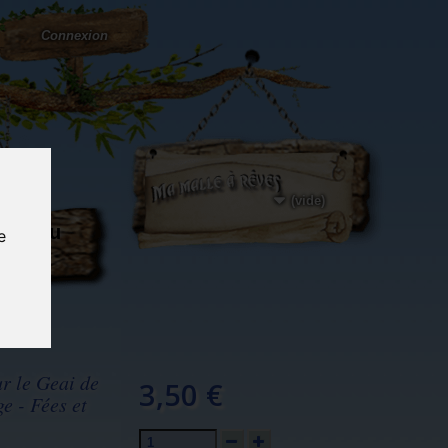
Connexion
(vide)
ôté du
e
og...
ur le Geai de
3,50 €
e - Fées et