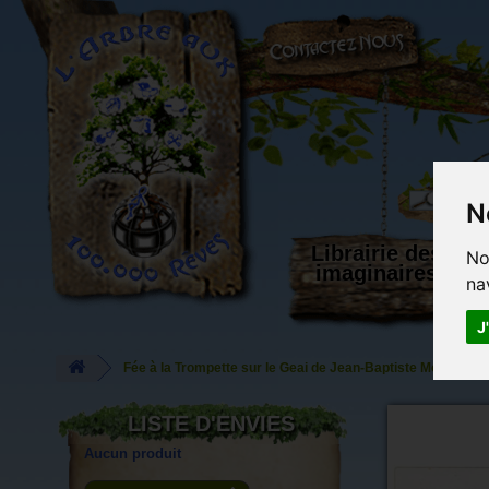
L'Arbre aux 100.000 Rêves
N
Librairie des
No
imaginaires
na
J
Fée à la Trompette sur le Geai de Jean-Baptiste Monge - F
LISTE D'ENVIES
Aucun produit