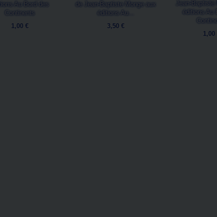
Jean-Baptiste
tions Au Bord des
de Jean-Baptiste Monge aux
éditions Au
Continents
éditions Au...
Contin
1,00 €
3,50 €
1,00