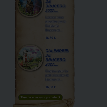
DE
BRUCERO
2027,...
Laissez-vous
envoûter par le
Druide de
Brucero et...
16,50 €
CALENDRIER
DE
BRUCERO
2027,...
Craquez pour Le
petit chevalier de
Brucero et...
16,50 €
Tous les nouveaux produits