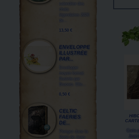
calendrier des
chats
légendaires 2026
de...
13,50 €
ENVELOPPE
ILLUSTRÉE
PAR...
Enveloppe
moyen format
illustrée par
Brucero. Elle...
0,50 €
CELTIC
HIBO
FAERIES
CARTE
DE...
Carte p
Plongez dans la
Jean-
féerie de Jean-