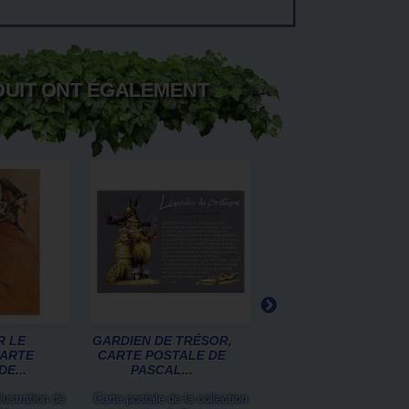
DUIT ONT ÉGALEMENT
R LE
GARDIEN DE TRÉSOR,
GÉMEAUX DE
CARTE
CARTE POSTALE DE
SANDRINE GESTIN -
E...
PASCAL...
FÉES DU ZODIAC
lustration de
Carte postale de la collection
Carte postale de la collec