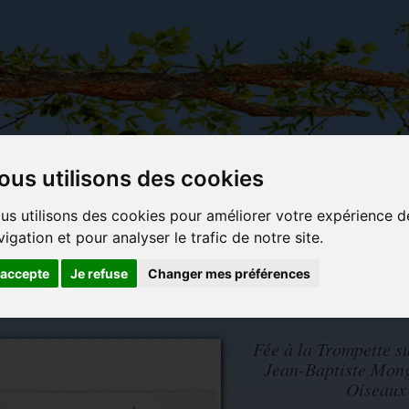
ous utilisons des cookies
Carterie
Activités
Objets déco et
Du c
us utilisons des cookies pour améliorer votre expérience d
papeterie
manuelles,
cadeaux
bl
vigation et pour analyser le trafic de notre site.
originale
détente et
originaux
jeux
'accepte
Je refuse
Changer mes préférences
ées et Oiseaux
Fée à la Trompette s
Jean-Baptiste Mong
Oiseaux