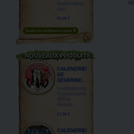
édi
Baptiste Monge
avec...
55,00 €
Toutes les meilleures ventes
NOUVEAUX PRODUITS
CALENDRIER
DE
SÉVERINE...
Le calendrier des
Chats Enchantés
2027 de
Séverine...
13,50 €
CALENDRIER