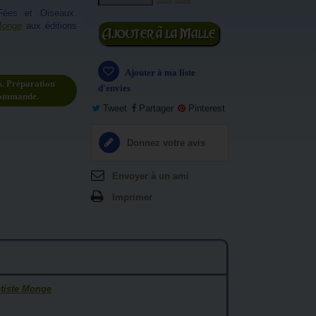
 Fées et Oiseaux.
Monge
aux éditions
Ajouter au
panier
Ajouter à ma liste
s. Préparation
d'envies
commande.
Tweet
Partager
Pinterest
Donnez votre avis
Envoyer à un ami
Imprimer
tiste Monge