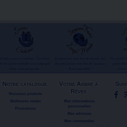
Confiez-nous vos cadeaux ! Livraison
Livraison sur votre lieu de travail, chez
Un conseil, 
de vos articles emballés et accompagné
des amis ou sur votre lieu de vacances.
particuliè
d'une carte manuscrite.
Tout est possible !
oeuvre
Notre catalogue
Votre Arbre à
Suiv
Rêves
Nouveaux produits
Meilleures ventes
Mes informations
personnelles
Promotions
Mes adresses
Mes commandes