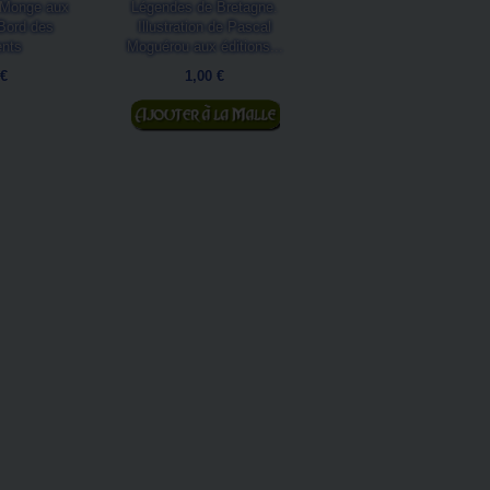
 Monge aux
Légendes de Bretagne.
Fées du Zodiac. Illustrati
 Bord des
Illustration de Pascal
Sandrine Gestin aux édit
ents
Moguérou aux éditions...
Au...
 €
1,00 €
1,00 €
Ajouter au panier