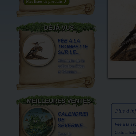
Mes listes de produits
DÉJÀ VUS
FÉE À LA
TROMPETTE
SUR LE...
Affichette de la
collection Fées
et Oiseaux....
MEILLEURES VENTES
Plus d'inf
CALENDRIER
DE
Fée à la Tr
SÉVERINE...
Cette affic
Avec le