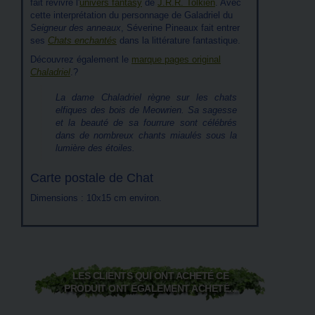
fait revivre l'
univers fantasy
de
J.R.R. Tolkien
. Avec
cette interprétation du personnage de Galadriel du
Seigneur des anneaux
, Séverine Pineaux fait entrer
ses
Chats enchantés
dans la littérature fantastique.
Découvrez également le
marque pages original
Chaladriel
.?
La dame Chaladriel règne sur les chats
elfiques des bois de Meowrien. Sa sagesse
et la beauté de sa fourrure sont célébrés
dans de nombreux chants miaulés sous la
lumière des étoiles.
Carte postale de Chat
Dimensions : 10x15 cm environ.
LES CLIENTS QUI ONT ACHETÉ CE
PRODUIT ONT ÉGALEMENT ACHETÉ...