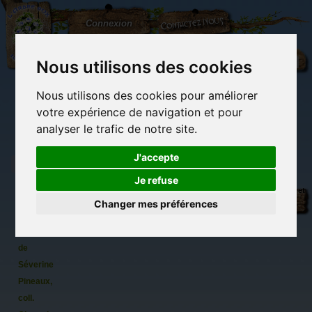
L'Arbre
Contactez-nous
Connexion
aux
100.000
Rêves
Nous utilisons des cookies
Nous utilisons des cookies pour améliorer
(vide)
votre expérience de navigation et pour
analyser le trafic de notre site.
J'accepte
Je refuse
Chaladriel,
Librairie des
Carterie
Activités
Objets déco et
carte
imaginaires
papeterie
manuelles,
cadeaux
Changer mes préférences
originale
détente et jeux
originaux
Du côté du
postale
blog...
de chat
de
Séverine
Pineaux,
coll.