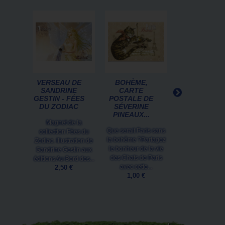
VERSEAU DE
BOHÈME,
CARTE
SANDRINE
CARTE
POSTALE
GESTIN - FÉES
POSTALE DE
CHATANAS E
DU ZODIAC
SÉVERINE
ANGE-MINO
PINEAUX...
DE...
Magnet de la
Que serait Paris sans
Petit chat démon
collection Fées du
la bohême ?Partagez
et chaton bla
Zodiac. Illustration de
le bonheur de la vie
angélique... Etes
Sandrine Gestin aux
des Chats de Paris
Chatanas ou A
éditions Au Bord des...
avec cette...
Minou ?Carte.
2,50 €
1,00 €
1,00 €
Ajouter au
panier