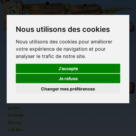
L'Arbre
Contactez-nous
Connexion
aux
100.000
Rêves
Nous utilisons des cookies
Nous utilisons des cookies pour améliorer
(vide)
votre expérience de navigation et pour
analyser le trafic de notre site.
J'accepte
Je refuse
Parler
Librairie des
Carterie
Activités
Objets déco et
avec
imaginaires
papeterie
manuelles,
cadeaux
Changer mes préférences
originale
détente et jeux
originaux
Du côté du
mon
blog...
ange
gardien
de Elodie
Dracon,
coll. Mes