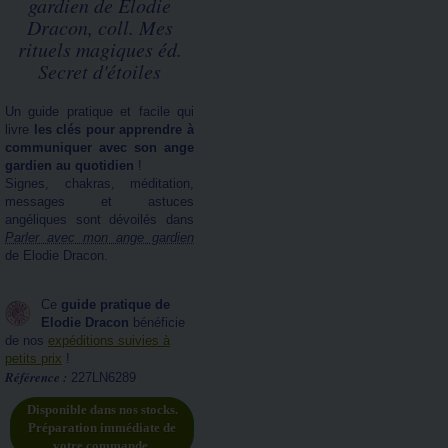
gardien de Elodie
Dracon, coll. Mes
rituels magiques éd.
Secret d'étoiles
Un guide pratique et facile qui
livre
les clés pour apprendre à
communiquer avec son ange
gardien au quotidien
!
Signes, chakras, méditation,
messages et astuces
angéliques sont dévoilés dans
Parler avec mon ange gardien
de Elodie Dracon.
Ce
guide pratique de
Elodie Dracon
bénéficie
de nos
expéditions suivies à
petits prix
!
Référence :
227LN6289
Disponible dans nos stocks.
Préparation immédiate de
votre commande.