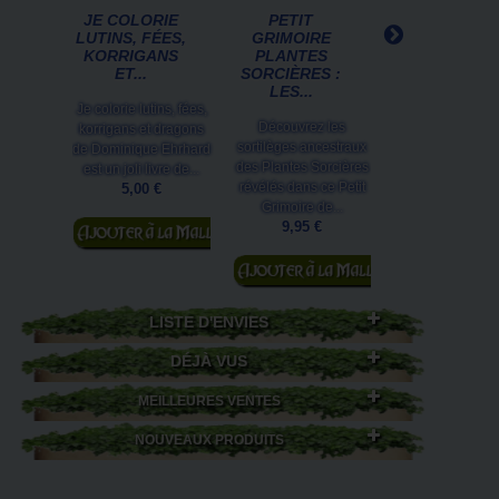
JE COLORIE
PETIT
MERLIN, LA
LUTINS, FÉES,
GRIMOIRE
FORÊT EST
KORRIGANS
PLANTES
AVEC TOI,
ET...
SORCIÈRES :
CARTE...
LES...
Je colorie lutins, fées,
Cette carte pos
Découvrez les
korrigans et dragons
moyen format
sortilèges ancestraux
de Dominique Ehrhard
Brucero représ
des Plantes Sorcières
est un joli livre de...
Merlin l'enchan
révélés dans ce Petit
5,00 €
parmi les êtres de
Grimoire de...
1,50 €
Ajouter au
9,95 €
panier
Ajouter au
Ajouter au
panier
panier
LISTE D'ENVIES
DÉJÀ VUS
MEILLEURES VENTES
NOUVEAUX PRODUITS