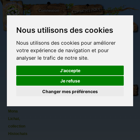
L'Arbre
Contactez-nous
Connexion
aux
100.000
Rêves
Nous utilisons des cookies
Nous utilisons des cookies pour améliorer
(vide)
votre expérience de navigation et pour
analyser le trafic de notre site.
J'accepte
Je refuse
Carnet
Librairie des
Carterie
Activités
Objets déco et
chat de
imaginaires
papeterie
manuelles,
cadeaux
Changer mes préférences
originale
détente et jeux
originaux
Du côté du
Séverine
blog...
Pineaux
Mona
Lichat,
collection
Histochats