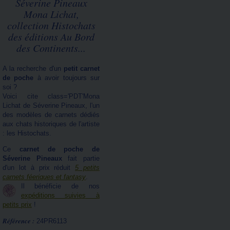
Séverine Pineaux
Mona Lichat,
collection Histochats
des éditions Au Bord
des Continents...
A la recherche d'un
petit carnet
de poche
à avoir toujours sur
soi ?
Voici cite class='PDT'Mona
Lichat de Séverine Pineaux, l'un
des modèles de carnets dédiés
aux chats historiques de l'artiste
: les Histochats.
Ce
carnet de poche de
Séverine Pineaux
fait partie
d'un lot à prix réduit
5 petits
carnets féeriques et fantasy
.
Il bénéficie de nos
expéditions suivies à
petits prix
!
Référence :
24PR6113