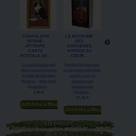
CHAPOLÉON
LE ROYAUME
LE GUIDE
BONNE-
DES
SECRET D'U
ATTRAPE,
SORCIÈRES,
CHASSEUR D
CARTE
VOYAGE AU
DRAGON DE..
POSTALE DE...
CŒUR...
Partez à la déco
Le plus français des
Partez à la recherche
des dragons 
chats corses en carte
d'une religion féminine
compagnie d
postale de Séverine
oubliée avec Le
Timothée, un cha
Pineaux... Mais c'est
royaume des
de dragons (mai
Chapoléon...
Sorcières de
les...
1,00 €
Christian...
19,50 €
17,90 €
Ajouter au
Ajouter au
panier
Ajouter au
panier
panier
LISTE D'ENVIES
DÉJÀ VUS