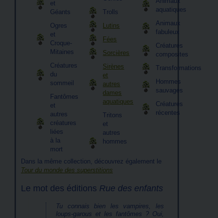
Animaux
et
aquatiques
Géants
Trolls
Animaux
Ogres
Lutins
fabuleux
et
Fées
Croque-
Créatures
Mitaines
Sorcières
composites
Créatures
Sirènes
Transformations
du
et
Hommes
sommeil
autres
sauvages
dames
Fantômes
aquatiques
Créatures
et
récentes
autres
Tritons
créatures
et
liées
autres
à la
hommes
mort
Dans la même collection, découvrez également le
Tour du monde des superstitions
Le mot des éditions
Rue des enfants
Tu connais bien les vampires, les
loups-garous et les fantômes ? Oui,