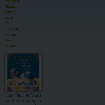
Véronique
Barrau,
illustré
par M-H
Van
Tibeurgh,
éd. Rue
des
enfants
Agrandir l'image
Tour du monde des
créatures et animaux