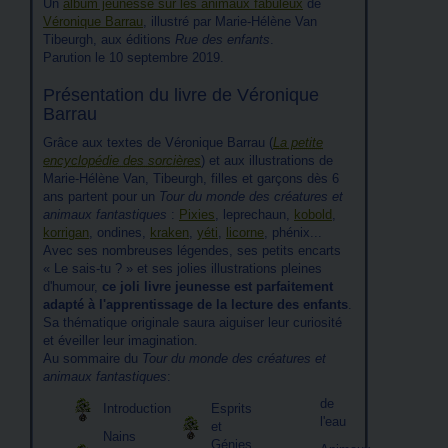
Un
album jeunesse sur les animaux fabuleux
de
Véronique Barrau
, illustré par Marie-Hélène Van
Tibeurgh, aux éditions
Rue des enfants
.
Parution le 10 septembre 2019.
Présentation du livre de Véronique
Barrau
Grâce aux textes de Véronique Barrau (
La petite
encyclopédie des sorcières
) et aux illustrations de
Marie-Hélène Van, Tibeurgh, filles et garçons dès 6
ans partent pour un
Tour du monde des créatures et
animaux fantastiques
:
Pixies
, leprechaun,
kobold
,
korrigan
, ondines,
kraken
,
yéti
,
licorne
, phénix...
Avec ses nombreuses légendes, ses petits encarts
« Le sais-tu ? » et ses jolies illustrations pleines
d'humour,
ce joli livre jeunesse est parfaitement
adapté à l'apprentissage de la lecture des enfants
.
Sa thématique originale saura aiguiser leur curiosité
et éveiller leur imagination.
Au sommaire du
Tour du monde des créatures et
animaux fantastiques
:
de
Introduction
Esprits
l'eau
et
Nains
Génies