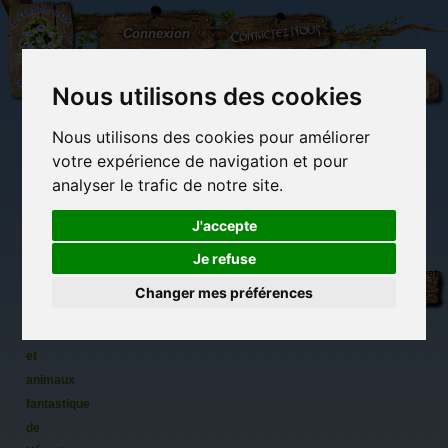
L'Arbre
Contactez-nous
Connexion
aux
100.000
Rêves
Nous utilisons des cookies
Nous utilisons des cookies pour améliorer
(vide)
votre expérience de navigation et pour
analyser le trafic de notre site.
J'accepte
Je refuse
Tour du
Librairie des
Carterie
Activités
Objets déco et
monde
imaginaires
papeterie
manuelles,
cadeaux
Changer mes préférences
originale
détente et jeux
originaux
Du côté du
des
blog...
créatures
et
animaux
fantastiques
de