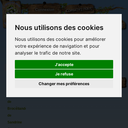
L'Arbre
Contactez-nous
Connexion
aux
100.000
Rêves
Nous utilisons des cookies
Nous utilisons des cookies pour améliorer
(vide)
votre expérience de navigation et pour
analyser le trafic de notre site.
J'accepte
Je refuse
Lot de 8
Librairie des
Carterie
Activités
Objets déco et
Cartes
imaginaires
papeterie
manuelles,
cadeaux
Changer mes préférences
originale
détente et jeux
originaux
Du côté du
Postales
blog...
Dames
de
Brocéliande
de
Sandrine