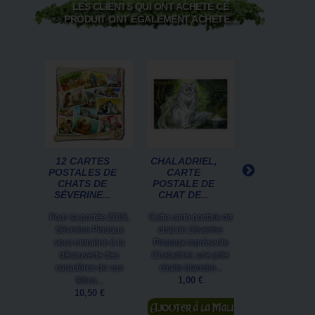
LES CLIENTS QUI ONT ACHETÉ CE
PRODUIT ONT ÉGALEMENT ACHETÉ...
12 CARTES
CHALADRIEL,
DORIAN
POSTALES DE
CARTE
MINET, CART
CHATS DE
POSTALE DE
POSTALE D
SÉVERINE...
CHAT DE...
CHAT DE...
Pour sa portée 2018,
Cette carte postale de
Cette carte posta
Séverine Pineaux
chat de Séverine
chat de Séver
vous emmène à la
Pineaux représente
Pineaux représen
découverte des
Chaladriel, une jolie
célèbre Dorian M
caractères de vos
chatte blanche...
devant son..
1,00 €
1,00 €
félins...
10,50 €
Ajouter au
panier