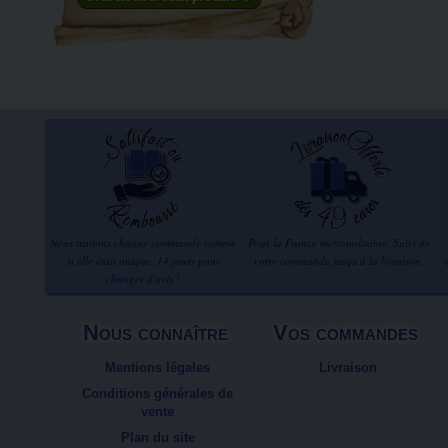
Nous traitons chaque commande comme
Pour la France métropolitaine. Suivi de
si elle était unique. 14 jours pour
votre commande jusqu'à la livraison.
changer d'avis !
Nous connaître
Vos commandes
Mentions légales
Livraison
Conditions générales de
vente
Plan du site