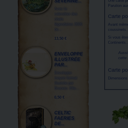
SÉVERINE...
Une carte p
Parution au
Avec le
calendrier des
Carte po
chats
légendaires 2026
Avant même
de...
coussinets..
Si vous ête
13,50 €
Continents..
Aussi
ENVELOPPE
cette
ILLUSTRÉE
PAR...
Carte po
Enveloppe
moyen format
Dimensions 
illustrée par
Brucero. Elle...
0,50 €
CELTIC
FAERIES
DE...