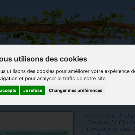
ous utilisons des cookies
Carterie
Activités
Objets déco et
Du c
us utilisons des cookies pour améliorer votre expérience d
papeterie
manuelles,
cadeaux
bl
vigation et pour analyser le trafic de notre site.
originale
détente et
originaux
jeux
'accepte
Je refuse
Changer mes préférences
coll. Caractère de chat. Editions Au Bord des Continents...
Carte postale de cha
Pineaux, Le Chares
Caractère de chat. 