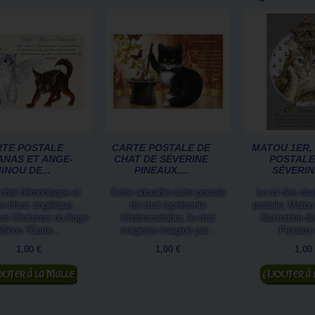
TE POSTALE
CARTE POSTALE DE
MATOU 1ER,
ANAS ET ANGE-
CHAT DE SÉVERINE
POSTALE
INOU DE...
PINEAUX,...
SÉVERINE
 chat démoniaque et
Cette adorable carte postale
Le roi des cha
n blanc angélique...
de chat représente
postale, Matou
us Chatanas ou Ange-
Chabracadabra, le chat
illustration d
Minou ?Carte...
magicien imaginé par...
Pineaux 
1,00 €
1,00 €
1,00
jouter au panier
Ajouter au