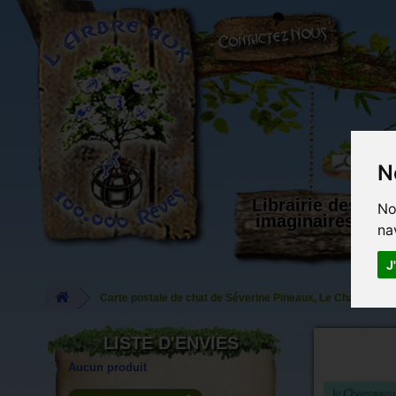
L'Arbre aux 100.000 Rêves
N
Librairie des
No
imaginaires
na
J
Carte postale de chat de Séverine Pineaux, Le Charesseux, 
LISTE D'ENVIES
Aucun produit