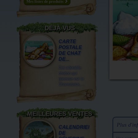
Mes listes de produits
DÉJÀ VUS
CARTE
POSTALE
DE CHAT
DE...
Cet adorable
chaton qui
paresse est le
Charesseux,...
MEILLEURES VENTES
Plus d'inf
CALENDRIER
DE