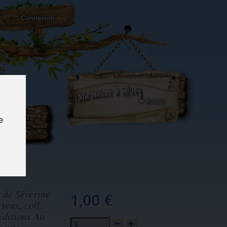
Connexion
(vide)
ôté du
e
og...
t de Séverine
1,00 €
seux, coll.
Editions Au