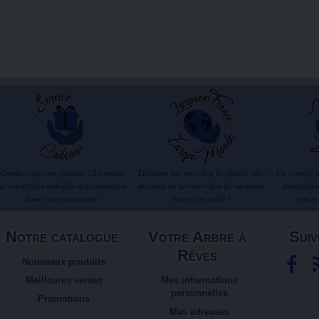
Confiez-nous vos cadeaux ! Livraison
Livraison sur votre lieu de travail, chez
Un conseil, 
de vos articles emballés et accompagné
des amis ou sur votre lieu de vacances.
particuliè
d'une carte manuscrite.
Tout est possible !
oeuvre
Notre catalogue
Votre Arbre à
Suiv
Rêves
Nouveaux produits
Meilleures ventes
Mes informations
personnelles
Promotions
Mes adresses