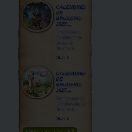
CALENDRIER
DE
BRUCERO
2027,...
Laissez-vous
envoûter par le
Druide de
Brucero et...
16,50 €
CALENDRIER
DE
BRUCERO
2027,...
Craquez pour Le
petit chevalier de
Brucero et...
16,50 €
Tous les nouveaux produits