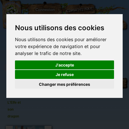
L'Arbre
Contactez-nous
Connexion
aux
100.000
Rêves
Nous utilisons des cookies
Nous utilisons des cookies pour améliorer
(vide)
votre expérience de navigation et pour
analyser le trafic de notre site.
J'accepte
Je refuse
Carte
Librairie des
Carterie
Activités
Objets déco et
postale
imaginaires
papeterie
manuelles,
cadeaux
Changer mes préférences
originale
détente et jeux
originaux
Du côté du
de
blog...
Brucero :
L'Elfe et
son
dragon