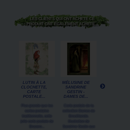
LES CLIENTS QUI ONT ACHETÉ CE
PRODUIT ONT ÉGALEMENT ACHETÉ...
LUTIN À LA
MÉLUSINE DE
CHAPOTHICAI
CLOCHETTE,
SANDRINE
CARTE
CARTE
GESTIN -
POSTALE D
POSTALE...
DAMES DE...
CHAT DE...
Plus grande que les
Carte postale de la
Le Chapothicair
cartes postales
collection Dames de
une carte postale
traditionnelle, cette
Brocéliande.
chat siamois 
jolie carte postale de
Illustration de
Séverine Pineaux
Brucero...
Sandrine Gestin aux
a imaginé ce.