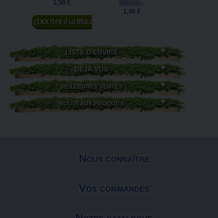
1,50 €
1,00 €
éditions...
1,00 €
Ajouter au
panier
LISTE D'ENVIES
DÉJÀ VUS
MEILLEURES VENTES
NOUVEAUX PRODUITS
Nous connaître
Vos commandes
Notre catalogue